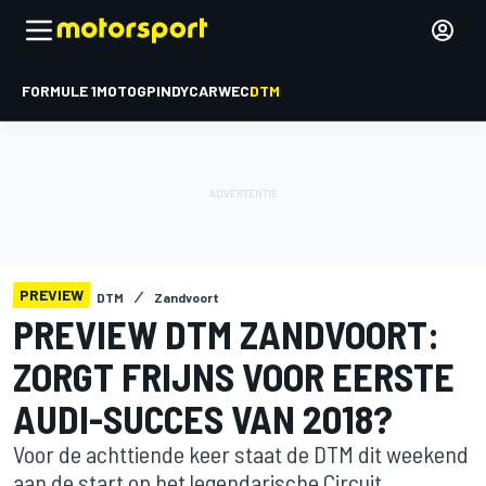
FORMULE 1
MOTOGP
INDYCAR
WEC
DTM
PREVIEW
DTM
Zandvoort
PREVIEW DTM ZANDVOORT:
ZORGT FRIJNS VOOR EERSTE
AUDI-SUCCES VAN 2018?
Voor de achttiende keer staat de DTM dit weekend
aan de start op het legendarische Circuit