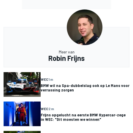
Meer van
Robin Frijns
WEC
1 m
BMW wil na Spa-dubbelslag ook op Le Mans voor
verrassing zorgen
WEC
2 m
Frijns opgelucht na eerste BMW Hypercar-zege
in WEC: "Dit moesten we winnen"