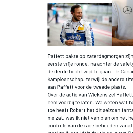
Paffett pakte op zaterdagmorgen zijn 
eerste vrije ronde, na achter de safet
de derde bocht wijd te gaan. De Canad
kampioenschap, terwijl de andere tite
aan Paffett voor de tweede plaats.
Over de actie van Wickens zei Paffett
hem voorbij te laten. We weten wat he
toe heeft Robert het dit seizoen fanta
me zat, was ik niet van plan om het h
controle van de race behouden vanaf d
maakte ik een klein foutje en kwam Paul