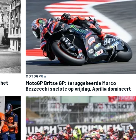
MOTOGP
6 u
 het
MotoGP Britse GP: teruggekeerde Marco
Bezzecchi snelste op vrijdag, Aprilia domineert