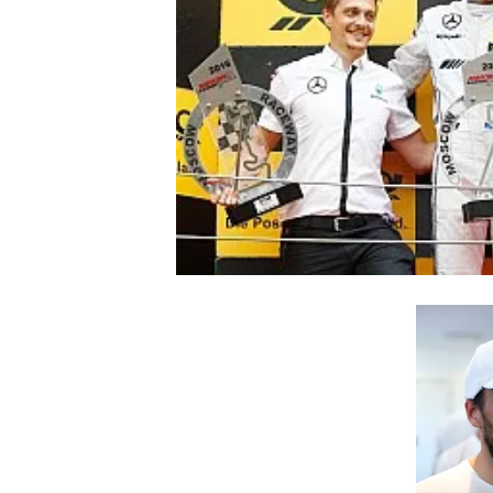
INDYCAR
WEC
DTM