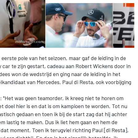
eerste pole van het seizoen, maar gaf de leiding in de
y car te zijn gestart, cadeau aan Robert Wickens door in
ees won de wedstrijd en ging naar de leiding in het
lkandidaat van Mercedes, Paul di Resta, ook voorbijging
: "Het was geen teamorder, ik kreeg niet te horen om
t doel hier is en dat is om kampioen te worden. Tot nu
stisch gedaan en toen ik bij de start zag dat hij achter
em lastig te maken. Dus ik liet hem gaan en hem de
at moment. Toen ik terugviel richting Paul [di Resta],
 erg dichtbij. En dan is het eigenlijk hetzelfde, ik