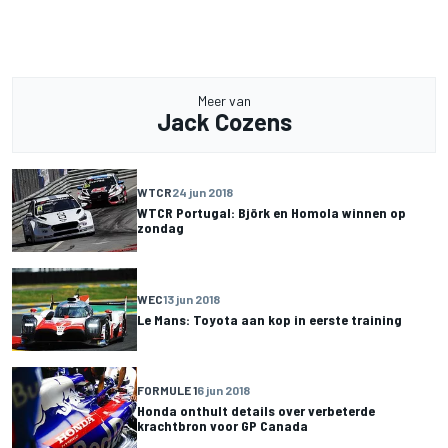
Meer van
Jack Cozens
WTCR
24 jun 2018
WTCR Portugal: Björk en Homola winnen op
zondag
WEC
13 jun 2018
Le Mans: Toyota aan kop in eerste training
FORMULE 1
6 jun 2018
Honda onthult details over verbeterde
krachtbron voor GP Canada