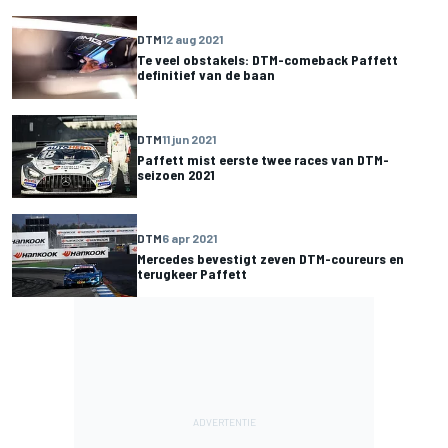
DTM
12 aug 2021
Te veel obstakels: DTM-comeback Paffett
definitief van de baan
DTM
11 jun 2021
Paffett mist eerste twee races van DTM-
seizoen 2021
DTM
6 apr 2021
Mercedes bevestigt zeven DTM-coureurs en
terugkeer Paffett