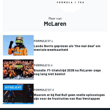
Meer van
McLaren
FORMULE 1
17 u
Lando Norris geprezen als 'the real deal' om
mentale weerbaarheid
FORMULE 1
2 d
Brundle: F1-titelstrijd 2026 na McLaren-zege
nog lang niet beslist
UITGELICHT
FORMULE 1
27 d
Waarom er bij Red Bull geen snelle oplossingen
zijn voor de frustraties van Max Verstappen