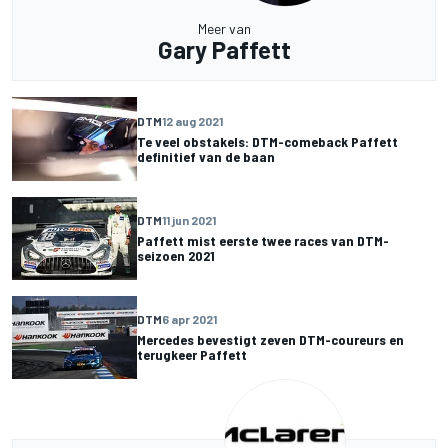
Meer van
Gary Paffett
DTM
12 aug 2021
Te veel obstakels: DTM-comeback Paffett
definitief van de baan
DTM
11 jun 2021
Paffett mist eerste twee races van DTM-
seizoen 2021
DTM
6 apr 2021
Mercedes bevestigt zeven DTM-coureurs en
terugkeer Paffett