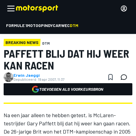
FORMULE 1
MOTOGP
INDYCAR
WEC
DTM
BREAKING NEWS
DTM
PAFFETT BLIJ DAT HIJ WEER
KAN RACEN
Erwin Jaeggi
Gepubliceerd:
19 apr 2007, 11:37
TOEVOEGEN ALS VOORKEURSBRON
Na een jaar alleen te hebben getest, is McLaren-
testrijder Gary Paffett blij dat hij weer kan gaan racen.
De 26-jarige Brit won het DTM-kampioenschap in 2005