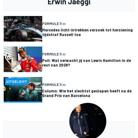
Erwin Jaeggi
FORMULE 1
1 m
Mercedes licht intrekken verzoek tot herziening
tijdstraf Russell toe
FORMULE 1
1 m
Poll: Wat verwacht jij van Lewis Hamilton in de
rest van 2026?
UITGELICHT
FORMULE 1
1 m
Column: Wie het slechtst geslapen heeft na de
Grand Prix van Barcelona