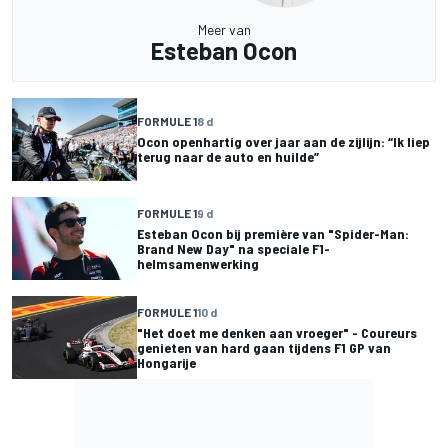
Meer van
Esteban Ocon
FORMULE 1
8 d
Ocon openhartig over jaar aan de zijlijn: “Ik liep
terug naar de auto en huilde”
FORMULE 1
9 d
Esteban Ocon bij première van "Spider-Man:
Brand New Day" na speciale F1-
helmsamenwerking
FORMULE 1
10 d
"Het doet me denken aan vroeger" - Coureurs
genieten van hard gaan tijdens F1 GP van
Hongarije