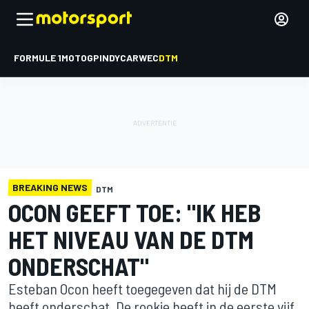
FORMULE 1
MOTOGP
INDYCAR
WEC
DTM
BREAKING NEWS
DTM
OCON GEEFT TOE: "IK HEB
HET NIVEAU VAN DE DTM
ONDERSCHAT"
Esteban Ocon heeft toegegeven dat hij de DTM
heeft onderschat. De rookie heeft in de eerste vijf