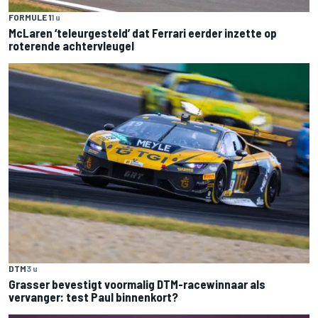
FORMULE 1
1 u
McLaren ‘teleurgesteld’ dat Ferrari eerder inzette op
roterende achtervleugel
DTM
3 u
Grasser bevestigt voormalig DTM-racewinnaar als
vervanger: test Paul binnenkort?