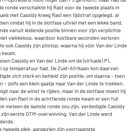
e ronde verschalkte hij Rast voor de tweede plaats in
uels met Cassidy kreeg Rast een tijdstraf opgelegd, al
ben omdat hij in de slotfase uitviel met een lekke band.
de vanuit leidende positie binnen voor zijn verplichte
niet vlekkeloos, waardoor kostbare seconden verloren
 ook Cassidy zijn pitstop, waarna hij vóór Van der Linde
en kwam.
sen Cassidy en Van der Linde om de (virtuele) P1,
al op temperatuur had. De Zuid-Afrikaan kon daarvan
igde zich sterk en behield zijn positie, om daarna - toen
- zelfs een klein gaatje naar Van der Linde te trekken.
igd naar de winst te rijden, maar in de slotfase moest hij
llen van Rast in de achttiende ronde kwam er een full
 ook meteen de laatste ronde zou zijn, verdedigde Cassidy
g zijn eerste DTM-overwinning. Van der Linde werd
 derde.
de tweede plek, aangezien zijn voornaamste