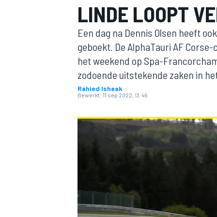
LINDE LOOPT VE
Een dag na Dennis Olsen heeft ook
geboekt. De AlphaTauri AF Corse-
het weekend op Spa-Francorchamp
zodoende uitstekende zaken in he
Rahied Ishaak
Bewerkt:
11 sep 2022, 13:46
MOTOGP