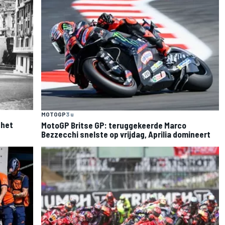
MOTOGP
3 u
 het
MotoGP Britse GP: teruggekeerde Marco
Bezzecchi snelste op vrijdag, Aprilia domineert