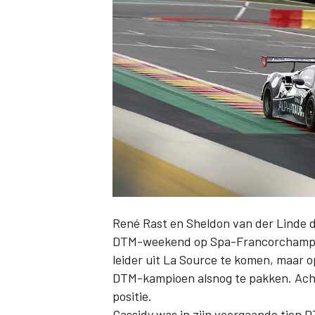
INDYCAR
René Rast en Sheldon van der Linde d
DTM-weekend op Spa-Francorchamps. Ra
leider uit La Source te komen, maar 
WEC
DTM
DTM-kampioen alsnog te pakken. Acht
positie.
Cassidy was in zijn voorgaande tien 