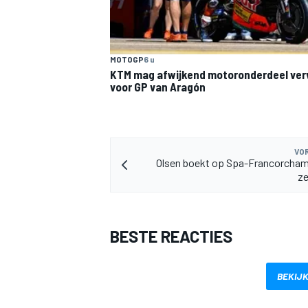
MOTOGP
6 u
KTM mag afwijkend motoronderdeel ve
voor GP van Aragón
VOR
Olsen boekt op Spa-Francorcham
ze
BESTE REACTIES
BEKIJK