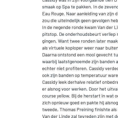
smaak op Spa te pakken. In de zevend
Eau Rouge. Naar aanleiding van zijn d
zou die uiteindelijk geen gevolgen heb
In de negende ronde kwam Van der Lin
pitstop. De onderhoudsbeurt verliep 
gingen. Want twee ronden later maakte
als virtuele koploper weer naar buit
Daarna ontstond een mooi gevecht tus
waarbij laatstgenoemde zijn banden 
echter niet profiteren. Cassidy verded
ook zijn banden op temperatuur waren 
Cassidy leek derhalve relatief onbedre
er alsnog voor werken. Door het uitva
course yellow. Bij de herstart in wat
zich opnieuw goed en pakte hij alsno
tweede, Thomas Preining finishte als
Van der Linde zal tevreden zijn met 