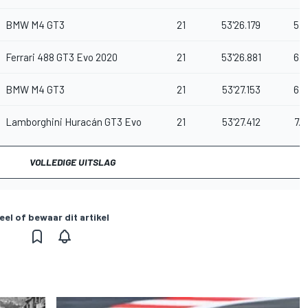
BMW M4 GT3
21
53'26.179
5.8
Ferrari 488 GT3 Evo 2020
21
53'26.881
6.5
BMW M4 GT3
21
53'27.153
6.8
Lamborghini Huracán GT3 Evo
21
53'27.412
7.0
VOLLEDIGE UITSLAG
eel of bewaar dit artikel