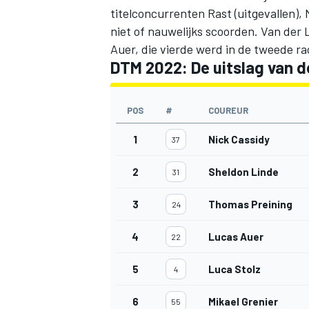
titelconcurrenten Rast (uitgevallen), 
niet of nauwelijks scoorden. Van der
Auer, die vierde werd in de tweede r
DTM 2022: De uitslag van 
POS
#
COUREUR
1
Nick Cassidy
37
2
Sheldon Linde
31
3
Thomas Preining
24
4
Lucas Auer
22
5
Luca Stolz
4
6
Mikael Grenier
55