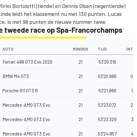
Mirko Bortolotti (tiende) en Dennis Olsen (negentiende)
 Linde leidt het klassement nu met 130 punten. Lucas
ace, is met 98 punten de nieuwe nummer twee.
de tweede race op Spa-Francorchamps
AUTO
RONDEN
TIJD
INTE
Ferrari 488 GT3 Evo 2020
21
53'20.316
BMW M4 GT3
21
53'20.996
0.6
Porsche 911 GT3 R
21
53'21.989
1.6
Mercedes-AMG GT3 Evo
21
53'23.072
2.7
Mercedes-AMG GT3 Evo
21
53'23.329
3.0
Mercedes-AMG GT3 Evo
21
53'24.857
4.5