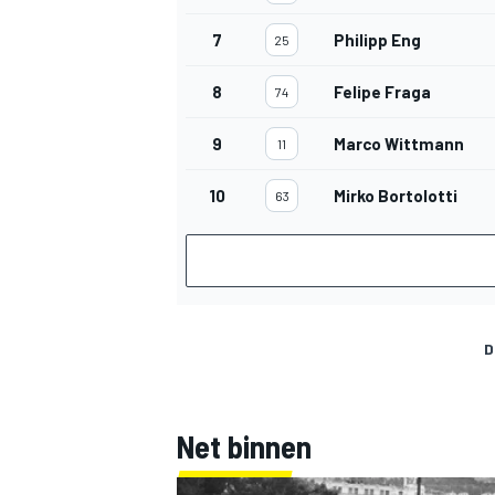
7
Philipp Eng
25
8
Felipe Fraga
74
9
Marco Wittmann
11
10
Mirko Bortolotti
63
D
Net binnen