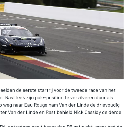
eelden de eerste startrij voor de tweede race van het
st leek zijn pole-position te verzilveren door als
op weg naar Eau Rouge nam Van der Linde de drievoudig
er Van der Linde en Rast behield Nick Cassidy de derde
DTM-optredens nooit hoger dan P5 gefinisht, maar had de