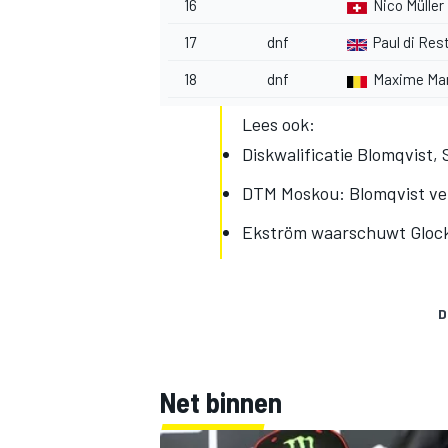
16
Nico Müller
17
dnf
Paul di Res
18
dnf
Maxime Mar
Lees ook:
Diskwalificatie Blomqvist
MEER RACEKLASSEN
DTM Moskou: Blomqvist ver
Ekström waarschuwt Glock: “
D
Net binnen