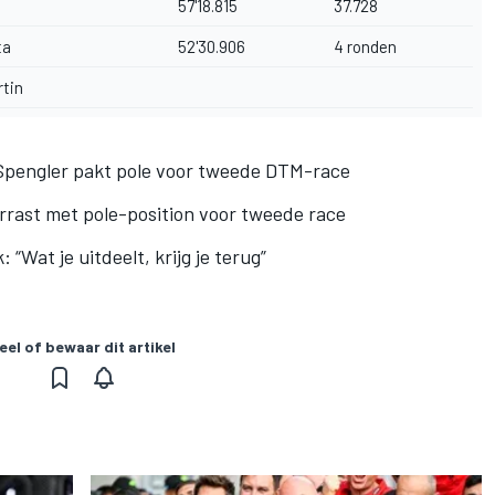
57'18.815
37.728
ta
52'30.906
4 ronden
tin
, Spengler pakt pole voor tweede DTM-race
rast met pole-position voor tweede race
Wat je uitdeelt, krijg je terug”
eel of bewaar dit artikel