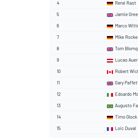
4
René Rast
5
Jamie Gre
6
Marco Wit
7
Mike Rocken
8
Tom Blomq
9
Lucas Auer
10
Robert Wic
11
Gary Paffet
12
Edoardo Mo
13
Augusto Fa
14
Timo Glock
15
Loic Duval