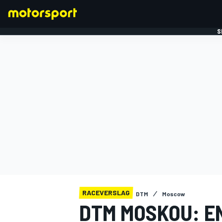
S
FORMULE 1
RACEVERSLAG
DTM
Moscow
DTM MOSKOU: E