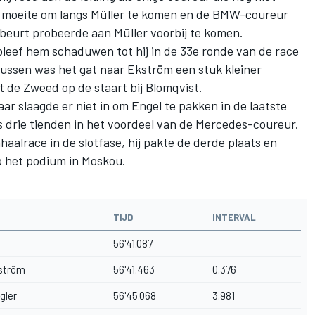
d moeite om langs Müller te komen en de BMW-coureur
n beurt probeerde aan Müller voorbij te komen.
bleef hem schaduwen tot hij in de 33e ronde van de race
ussen was het gat naar Ekström een stuk kleiner
 de Zweed op de staart bij Blomqvist.
ar slaagde er niet in om Engel te pakken in de laatste
s drie tienden in het voordeel van de Mercedes-coureur.
aalrace in de slotfase, hij pakte de derde plaats en
p het podium in Moskou.
TIJD
INTERVAL
56'41.087
ström
56'41.463
0.376
gler
56'45.068
3.981