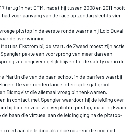
7 terug in het DTM, nadat hij tussen 2008 en 2011 nooit
 had voor aanvang van de race op zondag slechts vier
roege pitstop in de eerste ronde waarna hij Loic Duval
aar de overwinning.
Mattias Ekström bij de start, de Zweed moest zijn actie
 Spengler pakte een voorsprong van meer dan een
rong zou ongeveer gelijk blijven tot de safety car in de
Martin die van de baan schoot in de barriers waarbij
logen. De vier ronden lange interruptie gaf groot
 en Blomqvist die allemaal vroeg binnenkwamen.
n in contact met Spengler waardoor hij de leiding over
 hij binnen voor zijn verplichte pitstop, maar hij kwam
e baan die virtueel aan de leiding ging na de pitstop-
ij reed aan de leiding als enige coureur die nog niet