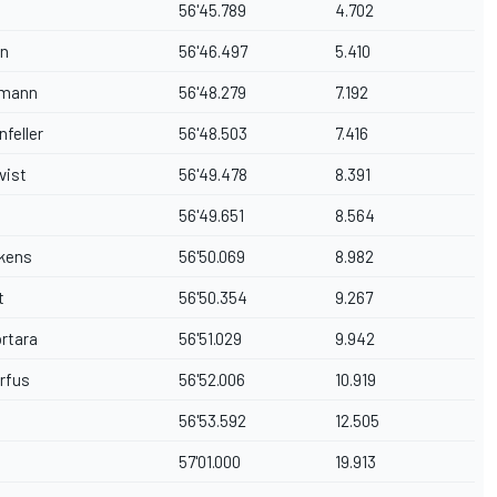
56'45.789
4.702
en
56'46.497
5.410
tmann
56'48.279
7.192
feller
56'48.503
7.416
vist
56'49.478
8.391
56'49.651
8.564
kens
56'50.069
8.982
t
56'50.354
9.267
rtara
56'51.029
9.942
rfus
56'52.006
10.919
56'53.592
12.505
57'01.000
19.913