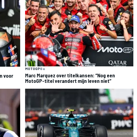
MOTOGP
6 u
Marc Marquez over titelkansen: “Nog een
n voor
MotoGP-titel verandert mijn leven niet”