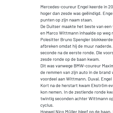
Mercedes-coureur Engel keerde in 201
hoger dan zesde was geëindigd. Engel
punten op zijn naam staan.
De Duitser maakte het beste van een v
en Marco Wittmann inhaalde op weg n
Polesitter Bruno Spengler blokkeerde 
afbreken omdat hij de muur naderde.
seconde na de eerste ronde. Die voorsp
zesde ronde op de baan kwam.
Dit was vanwege BMW-coureur Maxime 
de remmen van zijn auto in de brand v
voordeel aan Wittmann, Duval, Engel
Kort na de herstart kwam Ekström eve
kon nemen. In de zestiende ronde kwam
twintig seconden achter Wittmann op d
cyclus.
Hoewel Nico Müller bleef op de baan, h