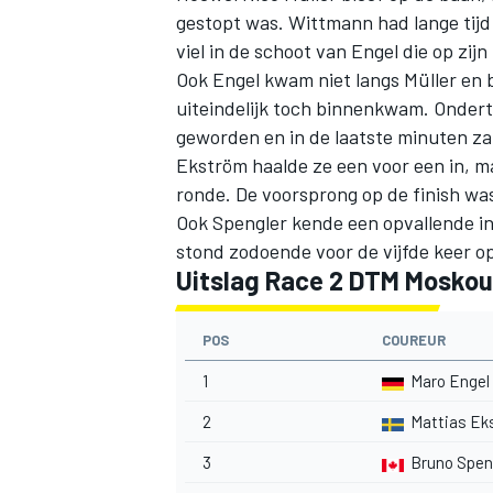
gestopt was. Wittmann had lange tij
viel in de schoot van Engel die op zij
Ook Engel kwam niet langs Müller en 
uiteindelijk toch binnenkwam. Ondert
geworden en in de laatste minuten zat
Ekström haalde ze een voor een in, ma
ronde. De voorsprong op de finish wa
Ook Spengler kende een opvallende inh
stond zodoende voor de vijfde keer o
Uitslag Race 2 DTM Moskou
POS
COUREUR
1
Maro Engel
2
Mattias Ek
3
Bruno Spen