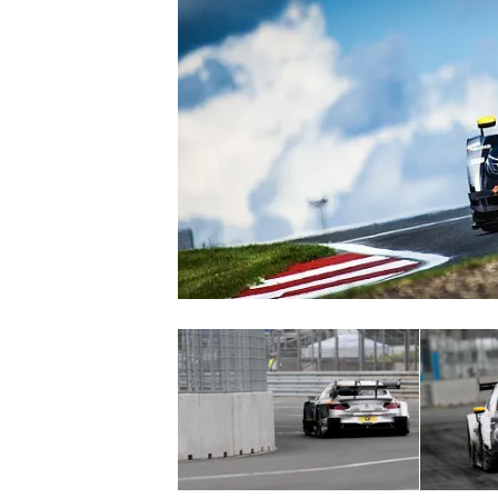
INDYCAR
WEC
DTM