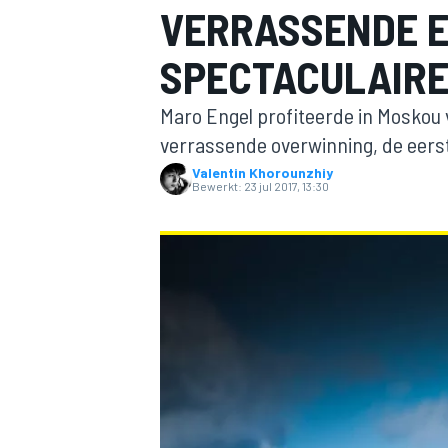
VERRASSENDE E
SPECTACULAIRE
Maro Engel profiteerde in Moskou 
verrassende overwinning, de eerste
Valentin Khorounzhiy
Bewerkt:
23 jul 2017, 13:30
MOTOGP