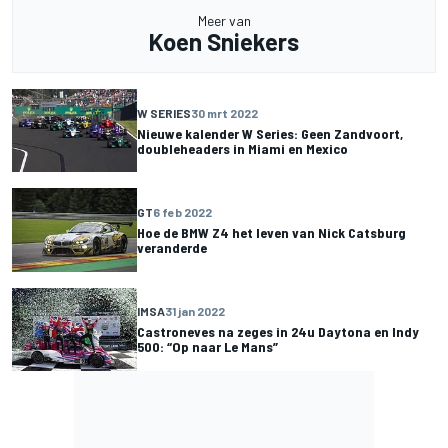
Meer van
Koen Sniekers
W SERIES
30 mrt 2022
Nieuwe kalender W Series: Geen Zandvoort,
doubleheaders in Miami en Mexico
GT
6 feb 2022
Hoe de BMW Z4 het leven van Nick Catsburg
veranderde
IMSA
31 jan 2022
Castroneves na zeges in 24u Daytona en Indy
500: “Op naar Le Mans”