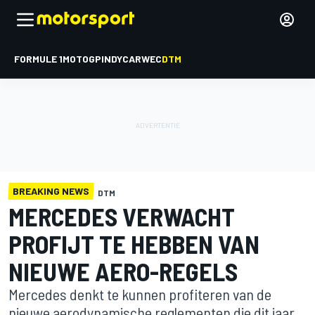
FORMULE 1
MOTOGP
INDYCAR
WEC
DTM
BREAKING NEWS
DTM
MERCEDES VERWACHT
PROFIJT TE HEBBEN VAN
NIEUWE AERO-REGELS
Mercedes denkt te kunnen profiteren van de
nieuwe aerodynamische reglementen die dit jaar