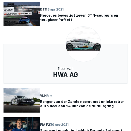
DTM
6 apr 2021
Mercedes bevestigt zeven DTM-coureurs en
terugkeer Paffett
Meer van
HWA AG
VLN
4 m
Renger van der Zande neemt met unieke retro-
auto deel aan 24 uur van de Nürburgring
FIA F2
30 nov 2021
Sargeant maakt in Jeddah Formule 2-debuut