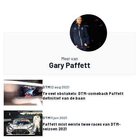
Meer van
Gary Paffett
DTM
12 aug 2021
Te veel obstakels: DTM-comeback Paffett
definitief van de baan
DTM
11 jun 2021
Paffett mist eerste twee races van DTM-
seizoen 2021