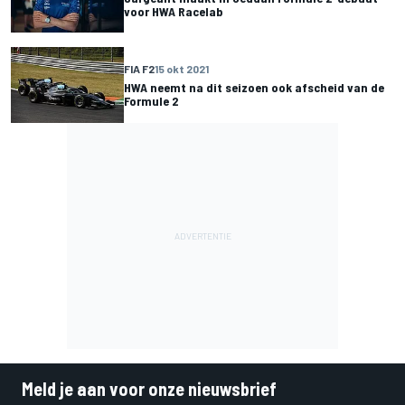
voor HWA Racelab
FIA F2
15 okt 2021
HWA neemt na dit seizoen ook afscheid van de
Formule 2
Meld je aan voor onze nieuwsbrief