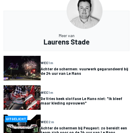
Meer van
Laurens Stade
WEC
1 m
Achter de schermen: vuurwerk gegarandeerd bij
de 24 uur van Le Mans
WEC
1 m
De Vries keek slotfase Le Mans niet: "Ik bleef
maar kleding opvouwen"
UITGELICHT
WEC
2 m
Achter de schermen bij Peugeot: zo bereidt een
team zich voor op de 24 uur van Le Mans