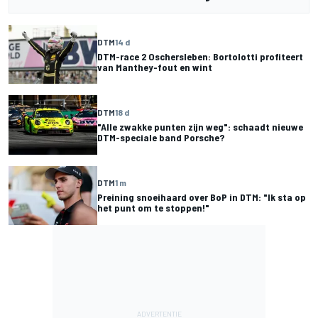
DTM
14 d
DTM-race 2 Oschersleben: Bortolotti profiteert
van Manthey-fout en wint
DTM
18 d
"Alle zwakke punten zijn weg": schaadt nieuwe
DTM-speciale band Porsche?
DTM
1 m
Preining snoeihaard over BoP in DTM: "Ik sta op
het punt om te stoppen!"