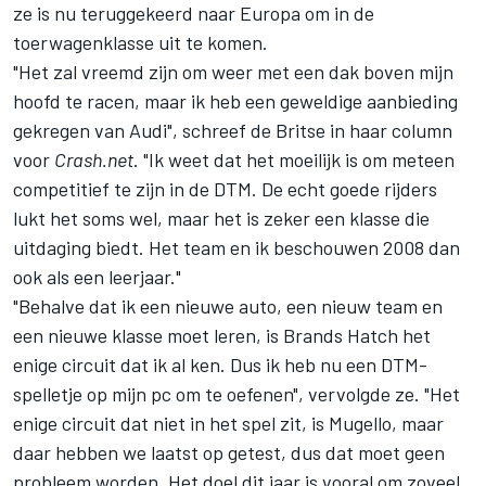
ze is nu teruggekeerd naar Europa om in de
toerwagenklasse uit te komen.
"Het zal vreemd zijn om weer met een dak boven mijn
hoofd te racen, maar ik heb een geweldige aanbieding
gekregen van Audi", schreef de Britse in haar column
voor
Crash.net
. "Ik weet dat het moeilijk is om meteen
competitief te zijn in de DTM. De echt goede rijders
lukt het soms wel, maar het is zeker een klasse die
uitdaging biedt. Het team en ik beschouwen 2008 dan
ook als een leerjaar."
"Behalve dat ik een nieuwe auto, een nieuw team en
een nieuwe klasse moet leren, is Brands Hatch het
enige circuit dat ik al ken. Dus ik heb nu een DTM-
spelletje op mijn pc om te oefenen", vervolgde ze. "Het
enige circuit dat niet in het spel zit, is Mugello, maar
daar hebben we laatst op getest, dus dat moet geen
probleem worden. Het doel dit jaar is vooral om zoveel