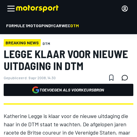
FORMULE 1
MOTOGP
INDYCAR
WEC
DTM
BREAKING NEWS
DTM
LEGGE KLAAR VOOR NIEUWE
UITDAGING IN DTM
Gepubliceerd:
9 apr 2008, 14:30
TOEVOEGEN ALS VOORKEURSBRON
Katherine Legge is klaar voor de nieuwe uitdaging die
haar in de DTM staat te wachten. De afgelopen jaren
racete de Britse coureur in de Verenigde Staten, maar