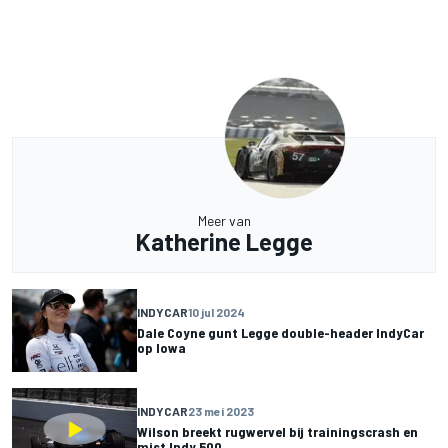
Meer van
Katherine Legge
INDYCAR
10 jul 2024
Dale Coyne gunt Legge double-header IndyCar
op Iowa
INDYCAR
23 mei 2023
Wilson breekt rugwervel bij trainingscrash en
mist Indy 500