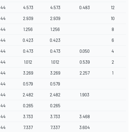
44
4.573
4.573
0.483
12
44
2.939
2.939
10
44
1.256
1.256
8
44
0.423
0.423
6
44
0.473
0.473
0.050
4
44
1.012
1.012
0.539
2
44
3.269
3.269
2.257
1
44
0.579
0.579
44
2.482
2.482
1.903
44
0.265
0.265
44
3.733
3.733
3.468
44
7.337
7.337
3.604