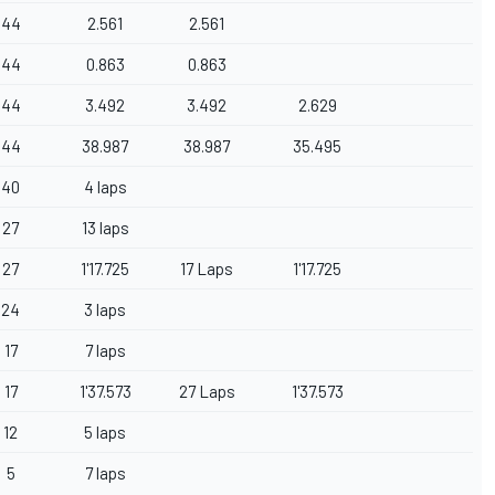
44
2.561
2.561
44
0.863
0.863
44
3.492
3.492
2.629
44
38.987
38.987
35.495
40
4 laps
27
13 laps
27
1'17.725
17 Laps
1'17.725
24
3 laps
17
7 laps
17
1'37.573
27 Laps
1'37.573
12
5 laps
5
7 laps