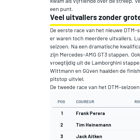
kwam als vijftiende over de streep.
een punt.
Veel uitvallers zonder grot
De eerste race van het nieuwe DTM-se
er waren toch meerdere uitvallers.
Lu
seizoen. Na een dramatische kwalificat
zijn Mercedes-AMG GT3 stappen. Ook M
vroegtijdig uit de Lamborghini stapp
Wittmann
en Güven haalden de finish 
pitstop uitviel.
De tweede race van het DTM-seizoen 
POS
COUREUR
RO
1
Frank Perera
2
Tim Heinemann
3
Jack Aitken