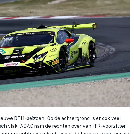
ieuwe DTM-seizoen. Op de achtergrond is er ook veel
sch vlak. ADAC
nam de rechten over van ITR-voorzitter
oureurs echter weinig uit, want de formule is met een vol