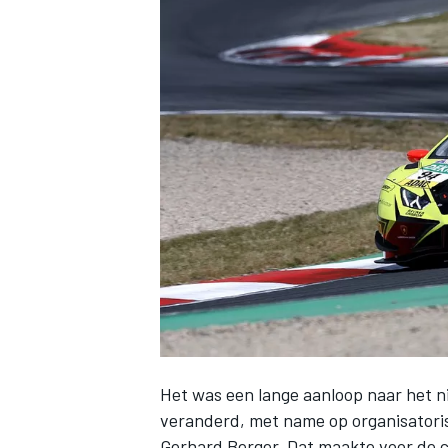
INDYCAR
WEC
DTM
Het was een lange aanloop naar het n
veranderd, met name op organisatori
Gerhard Berger. Dat maakte voor de c