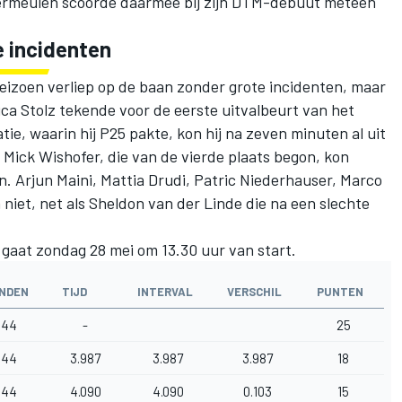
 Vermeulen scoorde daarmee bij zijn DTM-debuut meteen
e incidenten
izoen verliep op de baan zonder grote incidenten, maar
ca Stolz
tekende voor de eerste uitvalbeurt van het
ie, waarin hij P25 pakte, kon hij na zeven minuten al uit
ick Wishofer, die van de vierde plaats begon, kon
en.
Arjun Maini
,
Mattia Drudi
,
Patric Niederhauser
,
Marco
niet, net als Sheldon van der Linde die na een slechte
gaat zondag 28 mei om 13.30 uur van start.
NDEN
TIJD
INTERVAL
VERSCHIL
PUNTEN
44
-
25
44
3.987
3.987
3.987
18
44
4.090
4.090
0.103
15