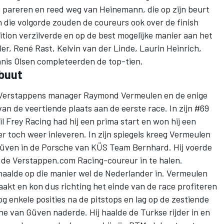
 pareren en reed weg van Heinemann, die op zijn beurt
n die volgorde zouden de coureurs ook over de finish
tion verzilverde en op de best mogelijke manier aan het
ler,
René Rast
,
Kelvin van der Linde
,
Laurin Heinrich
,
nis Olsen
completeerden de top-tien.
ebuut
 Verstappens manager Raymond Vermeulen en de enige
n de veertiende plaats aan de eerste race. In zijn #69
l Frey Racing
had hij een prima start en won hij een
er toch weer inleveren. In zijn spiegels kreeg Vermeulen
Güven
in de Porsche van KÜS Team Bernhard. Hij voerde
m de Verstappen.com Racing-coureur in te halen.
haalde op die manier wel de Nederlander in. Vermeulen
maakt en kon dus richting het einde van de race profiteren
og enkele posities na de pitstops en lag op de zestiende
che van Güven naderde. Hij haalde de Turkse rijder in en