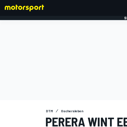
S
FORMULE 1
DTM
Oschersleben
PERERA WINT E