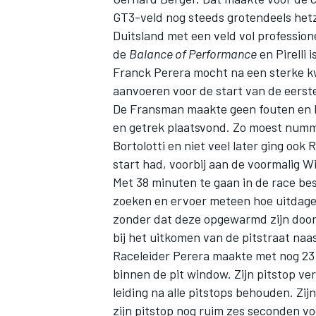
GT3-veld nog steeds grotendeels het
Duitsland met een veld vol profession
de
Balance of Performance
en Pirelli
Franck Perera
mocht na een sterke kw
aanvoeren voor de start van de eerst
De Fransman maakte geen fouten en be
en getrek plaatsvond. Zo moest num
Bortolotti
en niet veel later ging ook
R
start had, voorbij aan de voormalig W
Met 38 minuten te gaan in de race bes
zoeken en ervoer meteen hoe uitdage
zonder dat deze opgewarmd zijn doo
bij het uitkomen van de pitstraat na
Raceleider Perera maakte met nog 23 
binnen de pit window. Zijn pitstop v
leiding na alle pitstops behouden. Zij
zijn pitstop nog ruim zes seconden v