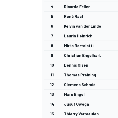
4
Ricardo Feller
5
René Rast
6
Kelvin van der Linde
7
Laurin Heinrich
8
Mirko Bortolotti
MEER RACEKLASSEN
9
Christian Engelhart
10
Dennis Olsen
11
Thomas Preining
12
Clemens Schmid
13
Maro Engel
14
Jusuf Owega
15
Thierry Vermeulen