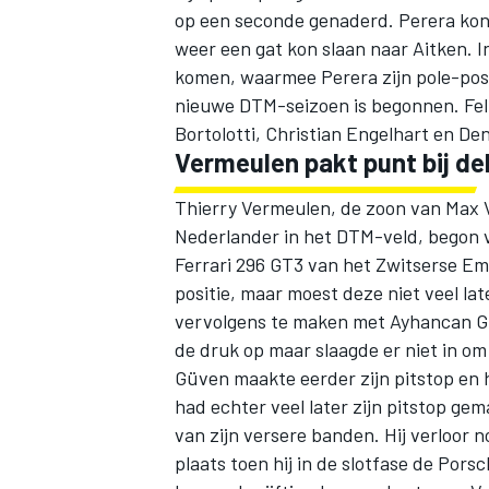
op een seconde genaderd. Perera kon
weer een gat kon slaan naar Aitken. I
komen, waarmee Perera zijn pole-posi
nieuwe DTM-seizoen is begonnen. Fel
Bortolotti,
Christian Engelhart
en
Den
Vermeulen pakt punt bij d
Thierry Vermeulen
, de zoon van Max
Nederlander in het DTM-veld, begon va
Ferrari 296 GT3 van het Zwitserse
Emi
positie, maar moest deze niet veel lat
vervolgens te maken met
Ayhancan 
de druk op maar slaagde er niet in o
Güven maakte eerder zijn pitstop en 
had echter veel later zijn pitstop ge
van zijn versere banden. Hij verloor n
plaats toen hij in de slotfase de Pors