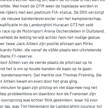
zelfde. Wel moet de DTM weer de topklasse worden in
ele rijders met een platinum FIA-status. De SRO verzorgt
 is de nieuwe bandenleverancier van het kampioenschap.
alificatie in de Lamborghini Huracan GT3 het veld
e race op de Motorsport Arena Oschersleben in Duitsland.
hield de leiding terwijl achter hem het nodige geduw
mer twee
Jack Aitken
zijn positie afstaan aan
Mirko
icardo Feller
, die vanaf de vijfde plaats een uitstekende
illiams F1-reserve.
loot Aitken van de vierde plaats de pitstraat op te
nd het is om op koude banden de baan op te gaan,
r bandenwarmers. Dat merkte ook
Thomas Preining
, die
ast Aitken kwam en even door het gras ging.
minuten te gaan zijn pitstop en viel daarmee nog net
erliep probleemloos en daardoor kon de Fransman zijn
n voorsprong was echter flink geslonken: waar hij voor
oor lag, was Tim Heinemann de Lamborghini-coureur tot