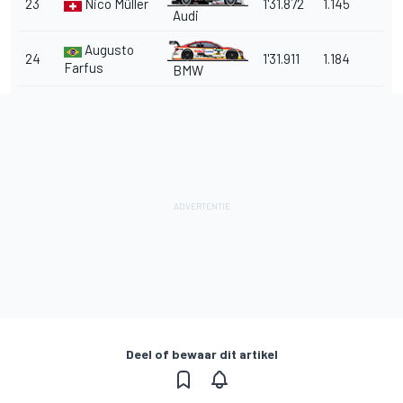
23
Nico Müller
1'31.872
1.145
Audi
Augusto
24
1'31.911
1.184
Farfus
BMW
Deel of bewaar dit artikel