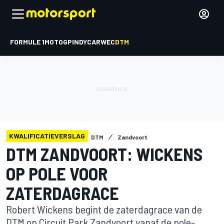
FORMULE 1
MOTOGP
INDYCAR
WEC
DTM
KWALIFICATIEVERSLAG
DTM
Zandvoort
DTM ZANDVOORT: WICKENS
OP POLE VOOR
ZATERDAGRACE
Robert Wickens begint de zaterdagrace van de
DTM op Circuit Park Zandvoort vanaf de pole-