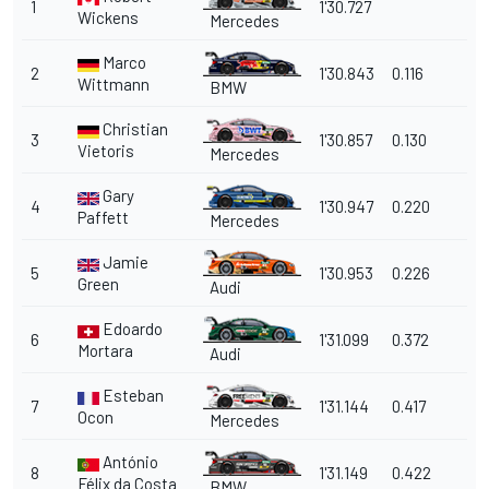
1
1'30.727
Wickens
Mercedes
Marco
2
1'30.843
0.116
Wittmann
BMW
Christian
3
1'30.857
0.130
Vietoris
Mercedes
Gary
4
1'30.947
0.220
Paffett
Mercedes
Jamie
5
1'30.953
0.226
Green
Audi
Edoardo
6
1'31.099
0.372
Mortara
Audi
Esteban
7
1'31.144
0.417
Ocon
Mercedes
António
8
1'31.149
0.422
Félix da Costa
BMW