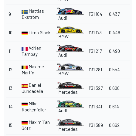
Mattias
9
1'31.164
0.437
Ekström
Audi
10
Timo Glock
1'31.173
0.446
BMW
Adrien
11
1'31.217
0.490
Tambay
Audi
Maxime
12
1'31.281
0.554
Martin
BMW
Daniel
13
1'31.327
0.600
Juncadella
Mercedes
Mike
14
1'31.341
0.614
Rockenfeller
Audi
Maximilian
15
1'31.389
0.662
Götz
Mercedes