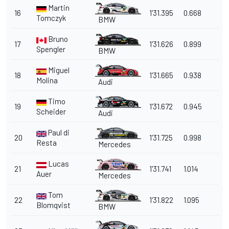
Martin
16
1'31.395
0.668
Tomczyk
BMW
Bruno
17
1'31.626
0.899
Spengler
BMW
Miguel
18
1'31.665
0.938
Molina
Audi
Timo
19
1'31.672
0.945
Scheider
Audi
Paul di
20
1'31.725
0.998
Resta
Mercedes
Lucas
21
1'31.741
1.014
Auer
Mercedes
Tom
22
1'31.822
1.095
Blomqvist
BMW