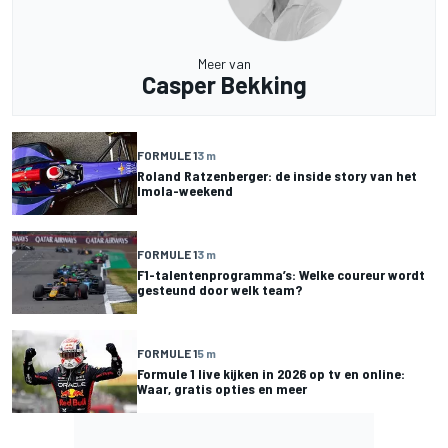
Meer van
Casper Bekking
FORMULE 1
3 m
Roland Ratzenberger: de inside story van het
Imola-weekend
FORMULE 1
3 m
F1-talentenprogramma’s: Welke coureur wordt
gesteund door welk team?
FORMULE 1
5 m
Formule 1 live kijken in 2026 op tv en online:
Waar, gratis opties en meer