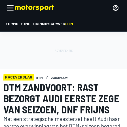
FORMULE 1
MOTOGP
INDYCAR
WEC
DTM
RACEVERSLAG
DTM
Zandvoort
DTM ZANDVOORT: RAST
BEZORGT AUDI EERSTE ZEGE
VAN SEIZOEN, DNF FRIJNS
Met een strategische meesterzet heeft Audi haar
eerste overwinning van het DTM-seizoen bezorgd.