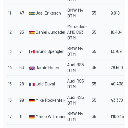
BMW M4
11
47
Joel Eriksson
35
9.818
DTM
Mercedes-
12
23
Daniel Juncadella
AMG C63
35
10.404
DTM
BMW M4
13
7
Bruno Spengler
35
13.709
DTM
Audi RS5
14
53
Jamie Green
35
26.500
DTM
Audi RS5
15
28
Loic Duval
35
40.438
DTM
Audi RS5
16
99
Mike Rockenfeller
35
43.370
DTM
BMW M4
17
11
Marco Wittmann
35
1'10.745
DTM