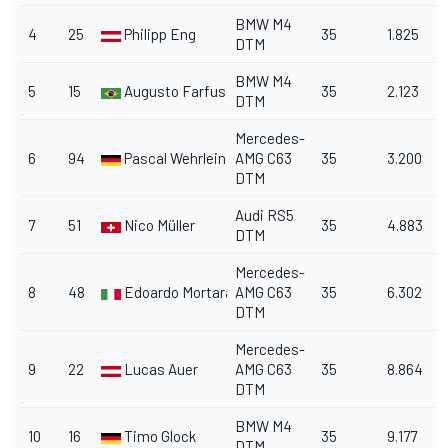
BMW M4
4
25
Philipp Eng
35
1.825
DTM
BMW M4
5
15
Augusto Farfus
35
2.123
DTM
Mercedes-
6
94
Pascal Wehrlein
AMG C63
35
3.200
DTM
Audi RS5
7
51
Nico Müller
35
4.883
DTM
Mercedes-
8
48
Edoardo Mortara
AMG C63
35
6.302
DTM
Mercedes-
9
22
Lucas Auer
AMG C63
35
8.864
DTM
BMW M4
10
16
Timo Glock
35
9.177
DTM