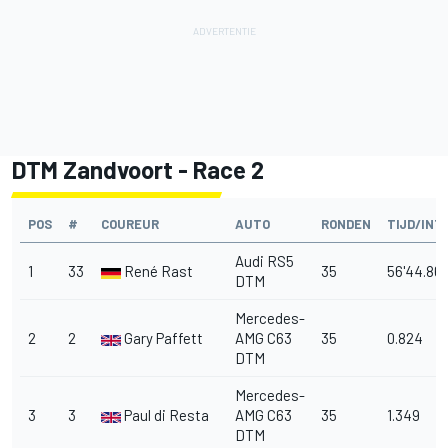
DTM Zandvoort - Race 2
POS
#
COUREUR
AUTO
RONDEN
TIJD/INT
Audi RS5
1
33
René Rast
35
56'44.86
DTM
Mercedes-
2
2
Gary Paffett
AMG C63
35
0.824
DTM
Mercedes-
3
3
Paul di Resta
AMG C63
35
1.349
DTM