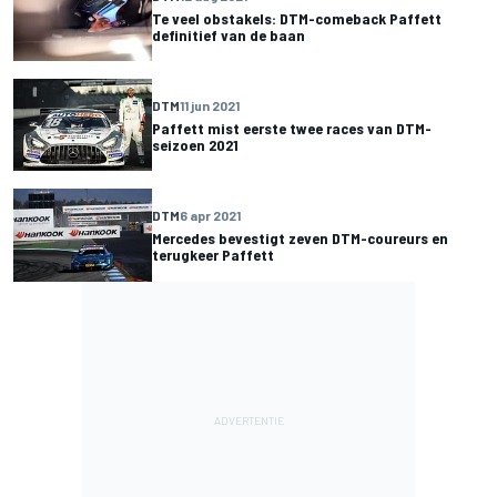
Te veel obstakels: DTM-comeback Paffett
definitief van de baan
DTM
11 jun 2021
Paffett mist eerste twee races van DTM-
seizoen 2021
DTM
6 apr 2021
Mercedes bevestigt zeven DTM-coureurs en
terugkeer Paffett