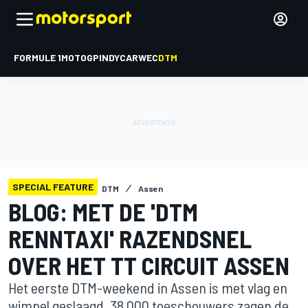
FORMULE 1
MOTOGP
INDYCAR
WEC
DTM
SPECIAL FEATURE
DTM
Assen
BLOG: MET DE 'DTM
RENNTAXI' RAZENDSNEL
OVER HET TT CIRCUIT ASSEN
Het eerste DTM-weekend in Assen is met vlag en
wimpel geslaagd. 38.000 toeschouwers zagen de