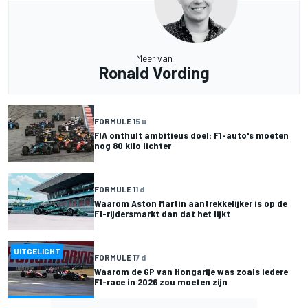
Meer van
Ronald Vording
FORMULE 1
5 u
FIA onthult ambitieus doel: F1-auto's moeten
nog 80 kilo lichter
FORMULE 1
1 d
Waarom Aston Martin aantrekkelijker is op de
F1-rijdersmarkt dan dat het lijkt
UITGELICHT
FORMULE 1
7 d
Waarom de GP van Hongarije was zoals iedere
F1-race in 2026 zou moeten zijn