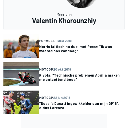
Meer van
Valentin Khorounzhiy
FORMULE 1
1 dec 2019
Norris kritisch na duel met Perez: "Ik was
waardeloos vandaag"
MOTOGP
20 okt 2019
Rivola: "Technische problemen Aprilia maken
me ontzettend boos"
MOTOGP
22 jun 2018
"Rossi's Ducati ingewikkelder dan mijn GP18",
aldus Lorenzo