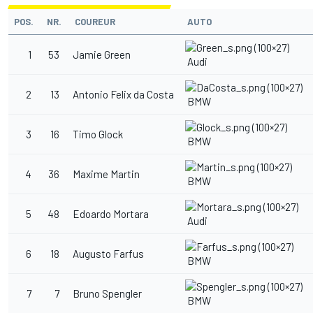
POS.
NR.
COUREUR
AUTO
1
53
Jamie Green
Audi
2
13
Antonio Felix da Costa
BMW
3
16
Timo Glock
BMW
4
36
Maxime Martin
BMW
5
48
Edoardo Mortara
Audi
6
18
Augusto Farfus
BMW
7
7
Bruno Spengler
BMW