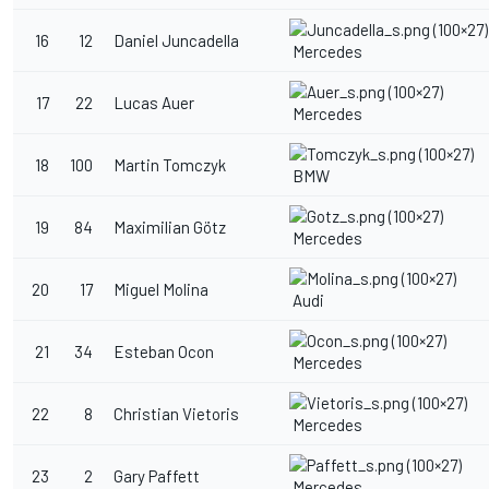
16
12
Daniel Juncadella
Mercedes
17
22
Lucas Auer
Mercedes
18
100
Martin Tomczyk
BMW
19
84
Maximilian Götz
Mercedes
20
17
Miguel Molina
Audi
21
34
Esteban Ocon
Mercedes
22
8
Christian Vietoris
Mercedes
23
2
Gary Paffett
Mercedes