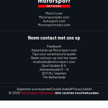
Motor1.com
Motorsportjobs.com
Autosport.com
Motorsportstats.com
Neem contact met ons op
Feedback
Adverteren op Motorsport.com
Tips voor verantwoord spelen
Neem contact op met het team
nl.adsales@motorsport.com
SportUpdate B.V.
Kennemerplein 6 – 14
2011 MJ, Haarlem
The Netherlands
Algemene voorwaarden
Cookie-beleid
Privacy beleid
© 2026
Motorsport Network
Alle rechten voorbehouden.