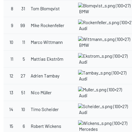
8
31
Tom Blomqvist
BMW
9
99
Mike Rockenfeller
Audi
10
11
Marco Wittmann
BMW
11
5
Mattias Ekström
Audi
12
27
Adrien Tambay
Audi
13
51
Nico Müller
Audi
14
10
Timo Scheider
Audi
15
6
Robert Wickens
Mercedes