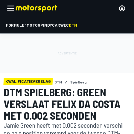
FORMULE 1
MOTOGP
INDYCAR
WEC
DTM
KWALIFICATIEVERSLAG
DTM
Spielberg
DTM SPIELBERG: GREEN
VERSLAAT FELIX DA COSTA
MET 0.002 SECONDEN
Jamie Green heeft met 0.002 seconden verschil
de pole position veroverd voor de tweede DTM-