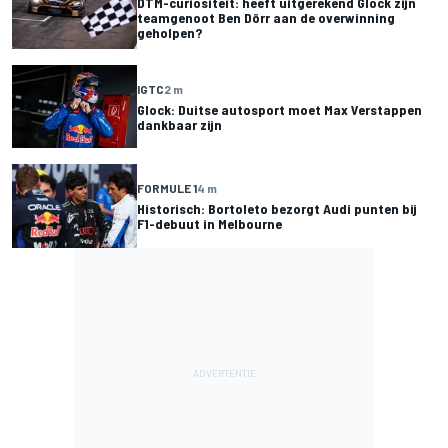
DTM-curiositeit: heeft uitgerekend Glock zijn
teamgenoot Ben Dörr aan de overwinning
geholpen?
IGTC
2 m
Glock: Duitse autosport moet Max Verstappen
dankbaar zijn
FORMULE 1
4 m
Historisch: Bortoleto bezorgt Audi punten bij
F1-debuut in Melbourne