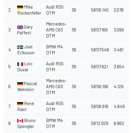
Mike
Audi RS5
2
36
58'06.145
2.078
Rockenfeller
DTM
Mercedes-
Gary
3
AMG C63
36
58'07.166
3.099
Paffett
DTM
Joel
BMW M4
4
36
58'07.548
3.481
Eriksson
DTM
Loic
Audi RS5
5
36
58'07.921
3.854
Duval
DTM
Mercedes-
Pascal
6
AMG C63
36
58'08.196
4.129
Wehrlein
DTM
René
Audi RS5
7
36
58'08.916
4.849
Rast
DTM
Bruno
BMW M4
8
36
58'12.929
8.862
Spengler
DTM