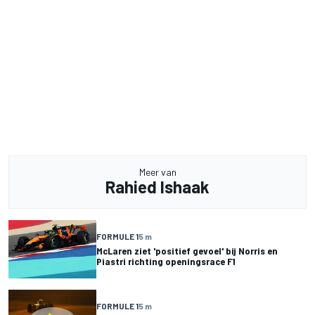
Meer van
Rahied Ishaak
FORMULE 1
5 m
McLaren ziet 'positief gevoel' bij Norris en
Piastri richting openingsrace F1
FORMULE 1
5 m