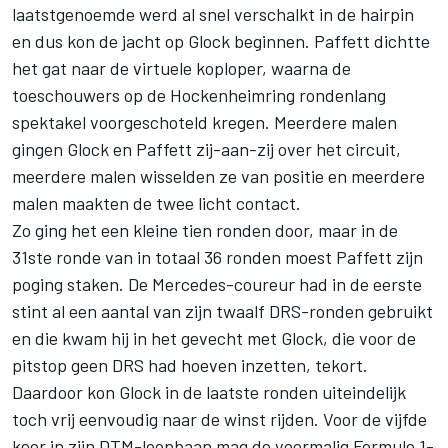
laatstgenoemde werd al snel verschalkt in de hairpin
en dus kon de jacht op Glock beginnen. Paffett dichtte
het gat naar de virtuele koploper, waarna de
toeschouwers op de Hockenheimring rondenlang
spektakel voorgeschoteld kregen. Meerdere malen
gingen Glock en Paffett zij-aan-zij over het circuit,
meerdere malen wisselden ze van positie en meerdere
malen maakten de twee licht contact.
Zo ging het een kleine tien ronden door, maar in de
31ste ronde van in totaal 36 ronden moest Paffett zijn
poging staken. De Mercedes-coureur had in de eerste
stint al een aantal van zijn twaalf DRS-ronden gebruikt
en die kwam hij in het gevecht met Glock, die voor de
pitstop geen DRS had hoeven inzetten, tekort.
Daardoor kon Glock in de laatste ronden uiteindelijk
toch vrij eenvoudig naar de winst rijden. Voor de vijfde
keer in zijn DTM-loopbaan mag de voormalig Formule 1-