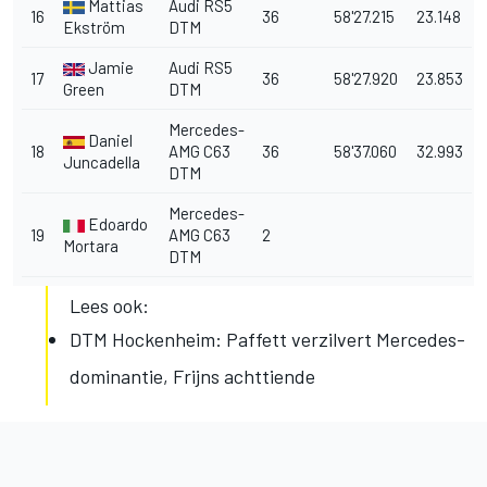
Mattias
Audi RS5
16
36
58'27.215
23.148
Ekström
DTM
Jamie
Audi RS5
17
36
58'27.920
23.853
Green
DTM
Mercedes-
Daniel
18
AMG C63
36
58'37.060
32.993
Juncadella
DTM
Mercedes-
Edoardo
19
AMG C63
2
Mortara
DTM
Lees ook:
DTM Hockenheim: Paffett verzilvert Mercedes-
dominantie, Frijns achttiende