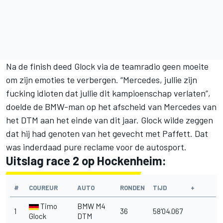
Na de finish deed Glock via de teamradio geen moeite
om zijn emoties te verbergen. “Mercedes, jullie zijn
fucking idioten dat jullie dit kampioenschap verlaten”,
doelde de BMW-man op het afscheid van Mercedes van
het DTM aan het einde van dit jaar. Glock wilde zeggen
dat hij had genoten van het gevecht met Paffett. Dat
was inderdaad pure reclame voor de autosport.
Uitslag race 2 op Hockenheim:
#
COUREUR
AUTO
RONDEN
TIJD
+
Timo
BMW M4
1
36
58'04.067
Glock
DTM