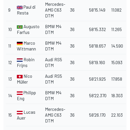
Mercedes-
Paul di
9
AMG C63
36
58'15.149
11.082
Resta
DTM
Augusto
BMW M4
10
36
58'15.332
11.265
Farfus
DTM
Marco
BMW M4
11
36
58'18.657
14.590
Wittmann
DTM
Robin
Audi RS5
12
36
58'19.160
15.093
Frijns
DTM
Nico
Audi RS5
13
36
58'21.925
17.858
Müller
DTM
Philipp
BMW M4
14
36
58'22.370
18.303
Eng
DTM
Mercedes-
Lucas
15
AMG C63
36
58'26.170
22.103
Auer
DTM