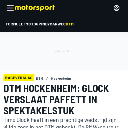
FORMULE 1
MOTOGP
INDYCAR
WEC
DTM
RACEVERSLAG
DTM
Hockenheim
DTM HOCKENHEIM: GLOCK
VERSLAAT PAFFETT IN
SPEKTAKELSTUK
Timo Glock heeft in een prachtige wedstrijd zijn
vijfde zege in het DTM geboekt. De BMW-coureur