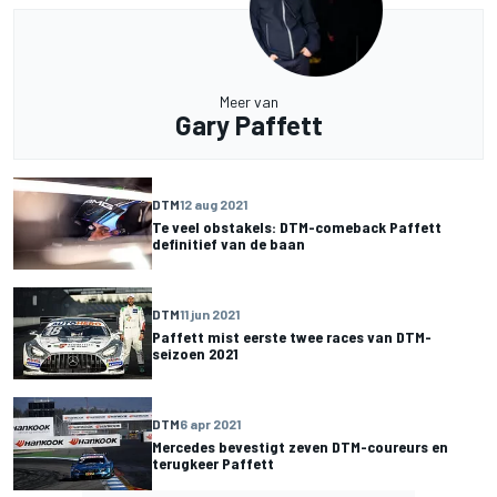
Meer van
Gary Paffett
DTM
12 aug 2021
Te veel obstakels: DTM-comeback Paffett
definitief van de baan
DTM
11 jun 2021
Paffett mist eerste twee races van DTM-
seizoen 2021
DTM
6 apr 2021
Mercedes bevestigt zeven DTM-coureurs en
terugkeer Paffett