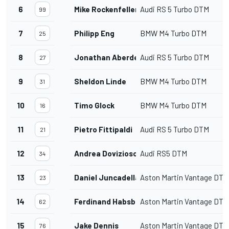
6
Mike Rockenfeller
Audi RS 5 Turbo DTM
99
7
Philipp Eng
BMW M4 Turbo DTM
25
8
Jonathan Aberdein
Audi RS 5 Turbo DTM
27
9
Sheldon Linde
BMW M4 Turbo DTM
31
10
Timo Glock
BMW M4 Turbo DTM
16
11
Pietro Fittipaldi
Audi RS 5 Turbo DTM
21
12
Andrea Dovizioso
Audi RS5 DTM
34
13
Daniel Juncadella
Aston Martin Vantage DTM
23
14
Ferdinand Habsburg
Aston Martin Vantage DTM
62
15
Jake Dennis
Aston Martin Vantage DTM
76