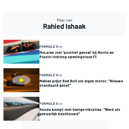
Meer van
Rahied Ishaak
FORMULE 1
5 m
McLaren ziet 'positief gevoel' bij Norris en
Piastri richting openingsrace F1
FORMULE 1
5 m
Mekies prijst Red Bull om eigen motor: "Nieuwe
standaard gezet"
FORMULE 1
5 m
Honda kampt met hevige vibraties: "Werd als
gevaarlijk beschouwd"