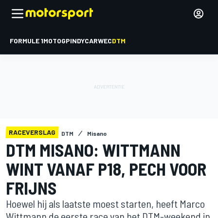
FORMULE 1
MOTOGP
INDYCAR
WEC
DTM
RACEVERSLAG
DTM
Misano
DTM MISANO: WITTMANN
WINT VANAF P18, PECH VOOR
FRIJNS
Hoewel hij als laatste moest starten, heeft Marco
Wittmann de eerste race van het DTM-weekend in