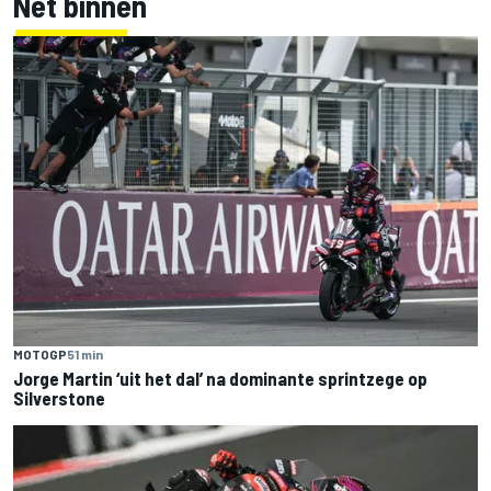
Net binnen
MOTOGP
51 min
Jorge Martin ‘uit het dal’ na dominante sprintzege op
Silverstone