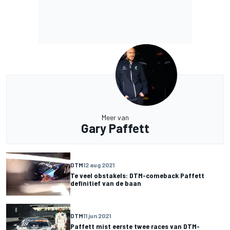
Meer van
Gary Paffett
DTM
12 aug 2021
Te veel obstakels: DTM-comeback Paffett
definitief van de baan
DTM
11 jun 2021
Paffett mist eerste twee races van DTM-