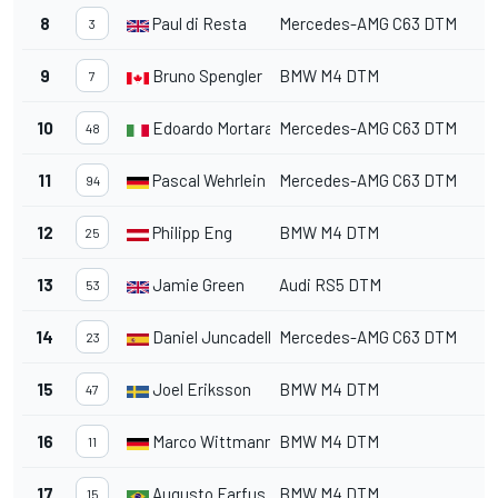
8
Paul di Resta
Mercedes-AMG C63 DTM
3
9
Bruno Spengler
BMW M4 DTM
7
10
Edoardo Mortara
Mercedes-AMG C63 DTM
48
11
Pascal Wehrlein
Mercedes-AMG C63 DTM
94
12
Philipp Eng
BMW M4 DTM
25
13
Jamie Green
Audi RS5 DTM
53
14
Daniel Juncadella
Mercedes-AMG C63 DTM
23
15
Joel Eriksson
BMW M4 DTM
47
16
Marco Wittmann
BMW M4 DTM
11
17
Augusto Farfus
BMW M4 DTM
15