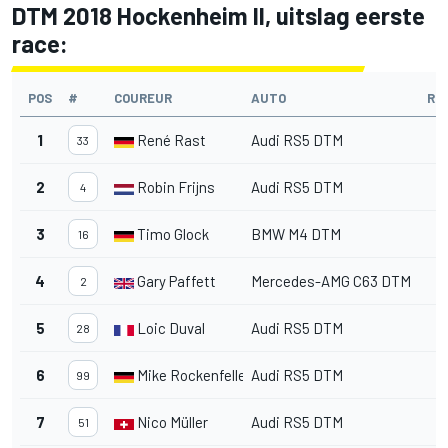
DTM 2018 Hockenheim II, uitslag eerste
race:
POS
#
COUREUR
AUTO
RO
1
René Rast
Audi RS5 DTM
33
2
Robin Frijns
Audi RS5 DTM
4
3
Timo Glock
BMW M4 DTM
16
4
Gary Paffett
Mercedes-AMG C63 DTM
2
5
Loic Duval
Audi RS5 DTM
28
6
Mike Rockenfeller
Audi RS5 DTM
99
7
Nico Müller
Audi RS5 DTM
51