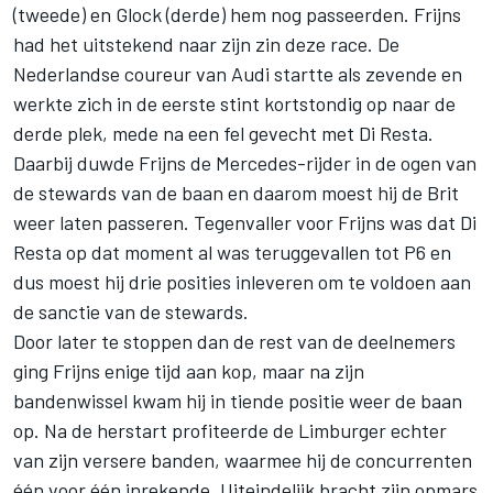
(tweede) en Glock (derde) hem nog passeerden. Frijns
had het uitstekend naar zijn zin deze race. De
Nederlandse coureur van Audi startte als zevende en
werkte zich in de eerste stint kortstondig op naar de
derde plek, mede na een fel gevecht met Di Resta.
Daarbij duwde Frijns de Mercedes-rijder in de ogen van
de stewards van de baan en daarom moest hij de Brit
weer laten passeren. Tegenvaller voor Frijns was dat Di
Resta op dat moment al was teruggevallen tot P6 en
dus moest hij drie posities inleveren om te voldoen aan
de sanctie van de stewards.
Door later te stoppen dan de rest van de deelnemers
ging Frijns enige tijd aan kop, maar na zijn
bandenwissel kwam hij in tiende positie weer de baan
op. Na de herstart profiteerde de Limburger echter
van zijn versere banden, waarmee hij de concurrenten
één voor één inrekende. Uiteindelijk bracht zijn opmars