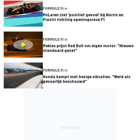
FORMULE 1
5 m
McLaren ziet 'positief gevoel' bij Norris en
Piastri richting openingsrace F1
FORMULE 1
5 m
Mekies prijst Red Bull om eigen motor: "Nieuwe
standaard gezet"
FORMULE 1
5 m
Honda kampt met hevige vibraties: "Werd als
gevaarlijk beschouwd"