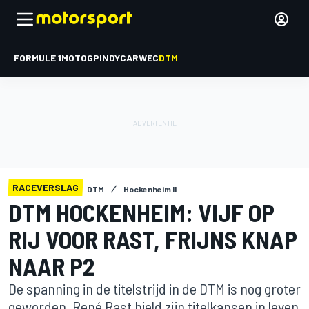
FORMULE 1
MOTOGP
INDYCAR
WEC
DTM
RACEVERSLAG
DTM
Hockenheim II
DTM HOCKENHEIM: VIJF OP
RIJ VOOR RAST, FRIJNS KNAP
NAAR P2
De spanning in de titelstrijd in de DTM is nog groter
geworden. René Rast hield zijn titelkansen in leven