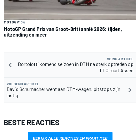
MOTOGP
13 u
MotoGP Grand Prix van Groot-Brittannië 2026: tijden,
uitzending en meer
VORIG ARTIKEL
Bortolotti komend seizoen in DTM na sterk optreden op
TT Circuit Assen
VOLGEND ARTIKEL
David Schumacher went aan DTM-wagen, pitstops zijn
lastig
BESTE REACTIES
BEKIJK ALLE REACTIES EN PRAAT MEE