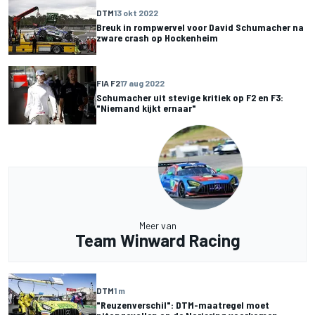
DTM
13 okt 2022
Breuk in rompwervel voor David Schumacher na
zware crash op Hockenheim
FIA F2
17 aug 2022
Schumacher uit stevige kritiek op F2 en F3:
"Niemand kijkt ernaar"
Meer van
Team Winward Racing
DTM
1 m
"Reuzenverschil": DTM-maatregel moet