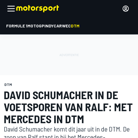
FORMULE 1
MOTOGP
INDYCAR
WEC
DTM
DTM
DAVID SCHUMACHER IN DE
VOETSPOREN VAN RALF: MET
MERCEDES IN DTM
David Schumacher komt dit jaar uit in de DTM. De
zoon van Ralf stapt in bij het Mercedes-