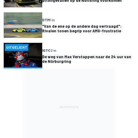
pitongevallen op de Norisring voorkomen
DTM
1 m
"Van de ene op de andere dag vertraagd":
Rivalen tonen begrip voor AMG-frustratie
UITGELICHT
IGTC
2 m
De weg van Max Verstappen naar de 24 uur van
de Nürburgring