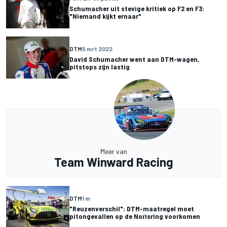
Schumacher uit stevige kritiek op F2 en F3:
"Niemand kijkt ernaar"
DTM
5 mrt 2022
David Schumacher went aan DTM-wagen,
pitstops zijn lastig
Meer van
Team Winward Racing
DTM
1 m
"Reuzenverschil": DTM-maatregel moet
pitongevallen op de Norisring voorkomen