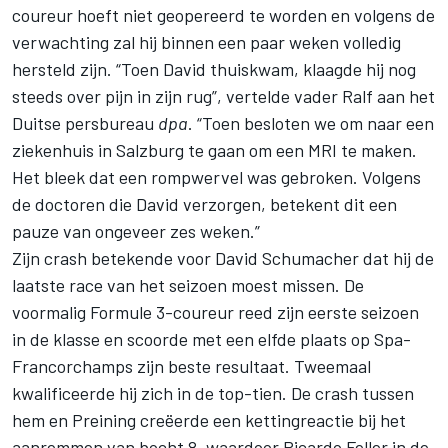
coureur hoeft niet geopereerd te worden en volgens de
verwachting zal hij binnen een paar weken volledig
hersteld zijn. “Toen David thuiskwam, klaagde hij nog
steeds over pijn in zijn rug”, vertelde vader Ralf aan het
Duitse persbureau
dpa
. “Toen besloten we om naar een
ziekenhuis in Salzburg te gaan om een MRI te maken.
Het bleek dat een rompwervel was gebroken. Volgens
de doctoren die David verzorgen, betekent dit een
pauze van ongeveer zes weken.”
Zijn crash betekende voor David Schumacher dat hij de
laatste race van het seizoen moest missen. De
voormalig Formule 3-coureur reed zijn eerste seizoen
in de klasse en scoorde met een elfde plaats op Spa-
Francorchamps zijn beste resultaat. Tweemaal
kwalificeerde hij zich in de top-tien. De crash tussen
hem en Preining creëerde een kettingreactie bij het
aanremmen van bocht 8, waardoor
Ricardo Feller
in de