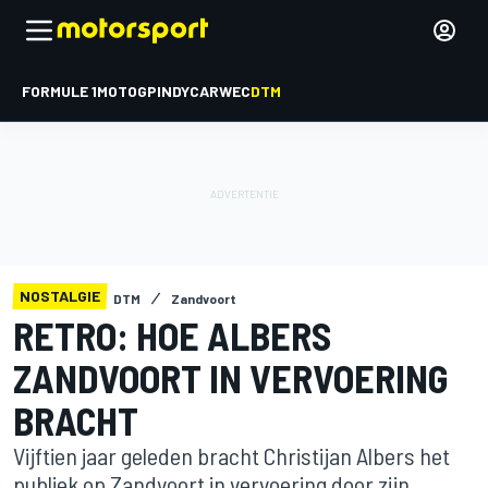
FORMULE 1
MOTOGP
INDYCAR
WEC
DTM
NOSTALGIE
DTM
Zandvoort
RETRO: HOE ALBERS
ZANDVOORT IN VERVOERING
BRACHT
Vijftien jaar geleden bracht Christijan Albers het
publiek op Zandvoort in vervoering door zijn