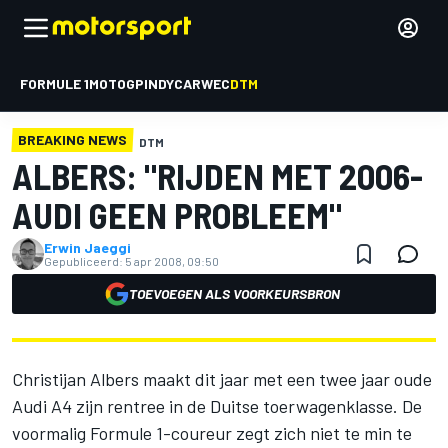
FORMULE 1
MOTOGP
INDYCAR
WEC
DTM
BREAKING NEWS
DTM
ALBERS: "RIJDEN MET 2006-
AUDI GEEN PROBLEEM"
Erwin Jaeggi
Gepubliceerd:
5 apr 2008, 09:50
TOEVOEGEN ALS VOORKEURSBRON
Christijan Albers maakt dit jaar met een twee jaar oude
Audi A4 zijn rentree in de Duitse toerwagenklasse. De
voormalig Formule 1-coureur zegt zich niet te min te