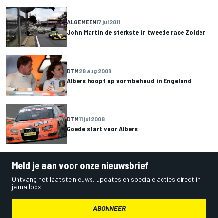
ALGEMEEN
17 jul 2011
John Martin de sterkste in tweede race Zolder
DTM
28 aug 2008
Albers hoopt op vormbehoud in Engeland
DTM
11 jul 2008
Goede start voor Albers
Meld je aan voor onze nieuwsbrief
Ontvang het laatste nieuws, updates en speciale acties direct in
je mailbox.
ABONNEER