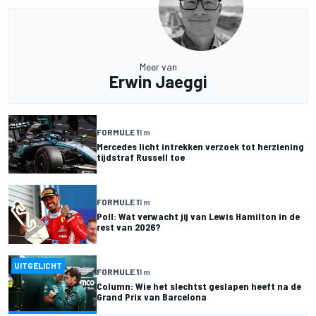
Meer van
Erwin Jaeggi
FORMULE 1
1 m
Mercedes licht intrekken verzoek tot herziening
tijdstraf Russell toe
FORMULE 1
1 m
Poll: Wat verwacht jij van Lewis Hamilton in de
rest van 2026?
UITGELICHT
FORMULE 1
1 m
Column: Wie het slechtst geslapen heeft na de
Grand Prix van Barcelona