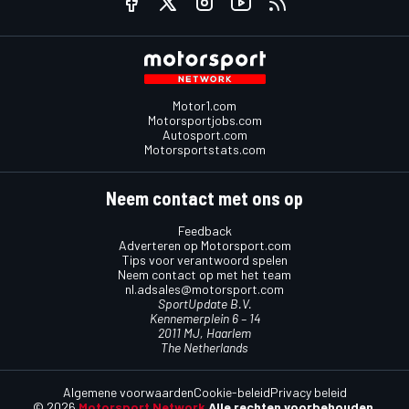
Motor1.com
Motorsportjobs.com
Autosport.com
Motorsportstats.com
Neem contact met ons op
Feedback
Adverteren op Motorsport.com
Tips voor verantwoord spelen
Neem contact op met het team
nl.adsales@motorsport.com
SportUpdate B.V.
Kennemerplein 6 – 14
2011 MJ, Haarlem
The Netherlands
Algemene voorwaarden
Cookie-beleid
Privacy beleid
© 2026
Motorsport Network
Alle rechten voorbehouden.