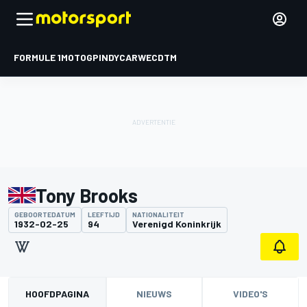
FORMULE 1
MOTOGP
INDYCAR
WEC
DTM
Tony Brooks
GEBOORTEDATUM
LEEFTIJD
NATIONALITEIT
1932-02-25
94
Verenigd Koninkrijk
HOOFDPAGINA
NIEUWS
VIDEO'S