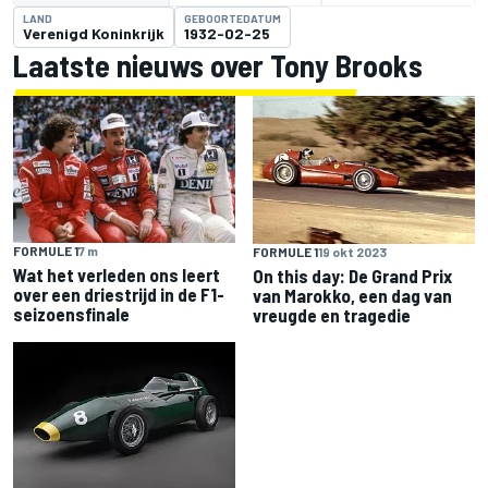
LAND
GEBOORTEDATUM
Verenigd Koninkrijk
1932-02-25
Laatste nieuws over Tony Brooks
FORMULE 1
7 m
FORMULE 1
19 okt 2023
Wat het verleden ons leert
On this day: De Grand Prix
over een driestrijd in de F1-
van Marokko, een dag van
seizoensfinale
vreugde en tragedie