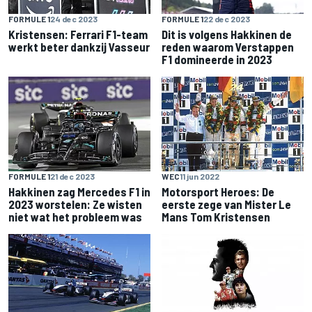
FORMULE 1
24 dec 2023
FORMULE 1
22 dec 2023
Kristensen: Ferrari F1-team
Dit is volgens Hakkinen de
werkt beter dankzij Vasseur
reden waarom Verstappen
F1 domineerde in 2023
FORMULE 1
21 dec 2023
WEC
11 jun 2022
Hakkinen zag Mercedes F1 in
Motorsport Heroes: De
2023 worstelen: Ze wisten
eerste zege van Mister Le
niet wat het probleem was
Mans Tom Kristensen