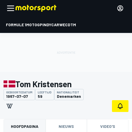
FORMULE 1
MOTOGP
INDYCAR
WEC
DTM
Tom Kristensen
GEBOORTEDATUM
LEEFTIJD
NATIONALITEIT
1967-07-07
59
Denemarken
HOOFDPAGINA
NIEUWS
VIDEO'S