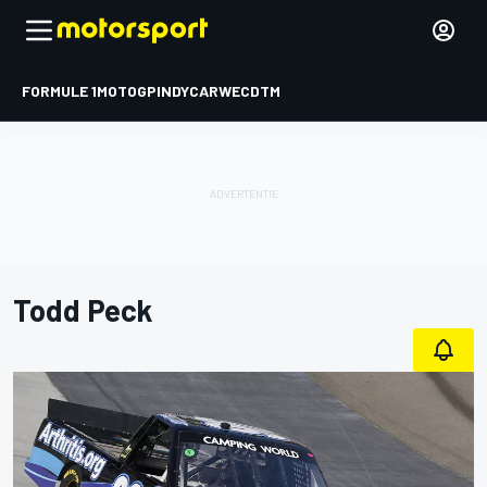
FORMULE 1
MOTOGP
INDYCAR
WEC
DTM
Todd Peck