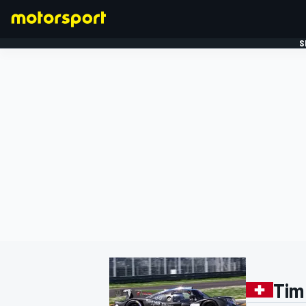
S
FORMULE 1
Tim