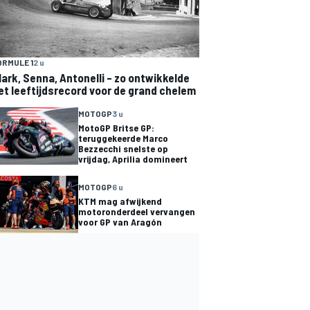
ORMULE 1
2 u
lark, Senna, Antonelli – zo ontwikkelde
et leeftijdsrecord voor de grand chelem
MOTOGP
3 u
MotoGP Britse GP:
teruggekeerde Marco
Bezzecchi snelste op
vrijdag, Aprilia domineert
MOTOGP
6 u
KTM mag afwijkend
motoronderdeel vervangen
voor GP van Aragón