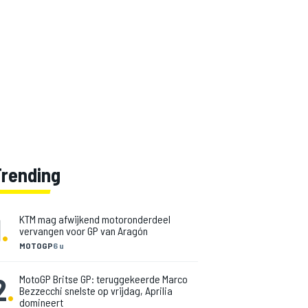
Trending
1
.
KTM mag afwijkend motoronderdeel
vervangen voor GP van Aragón
MOTOGP
6 u
2
.
MotoGP Britse GP: teruggekeerde Marco
Bezzecchi snelste op vrijdag, Aprilia
domineert