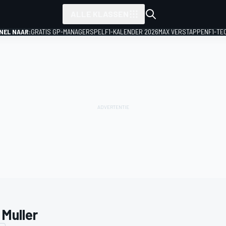
ALLE KLASSEN
NEL NAAR:
GRATIS GP-MANAGERSPEL
F1-KALENDER 2026
MAX VERSTAPPEN
F1-TE
 Muller