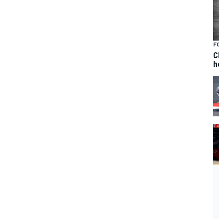
F
C
h