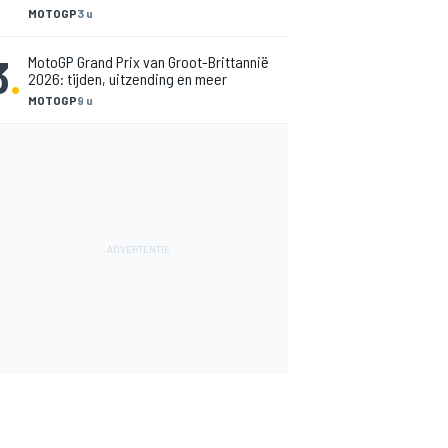
MOTOGP
3 u
3
.
MotoGP Grand Prix van Groot-Brittannië
2026: tijden, uitzending en meer
MOTOGP
9 u