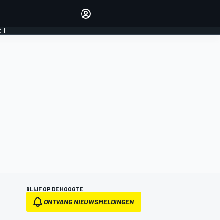
Laat je horen met de
reactiemodule
CH
LOGIN
EDITIE
NEDERLAND
BLIJF OP DE HOOGTE
ONTVANG NIEUWSMELDINGEN