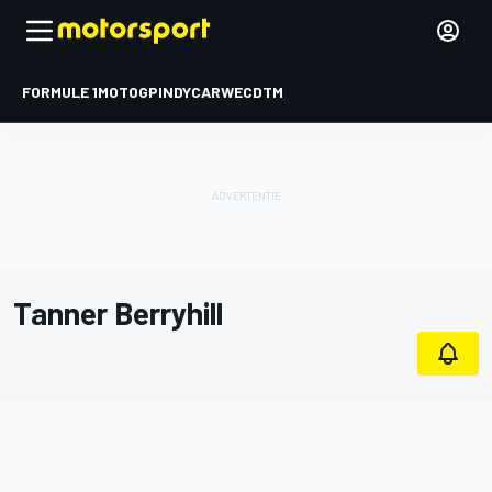
FORMULE 1
MOTOGP
INDYCAR
WEC
DTM
Tanner Berryhill