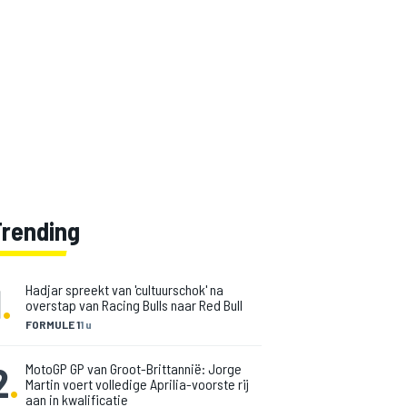
Trending
1
.
Hadjar spreekt van 'cultuurschok' na
overstap van Racing Bulls naar Red Bull
FORMULE 1
1 u
2
.
MotoGP GP van Groot-Brittannië: Jorge
Martin voert volledige Aprilia-voorste rij
aan in kwalificatie