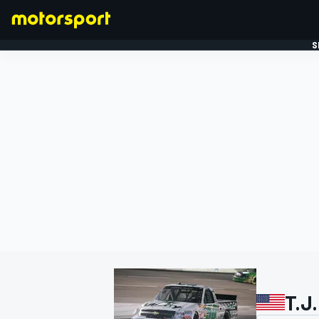
S
FORMULE 1
T.J.