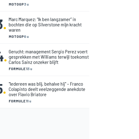
MOTOGP
3 u
3
.
Marc Marquez: “Ik ben langzamer” in
bochten die op Silverstone mijn kracht
waren
MOTOGP
6 u
4
.
Gerucht: management Sergio Perez voert
gesprekken met Williams terwijl toekomst
Carlos Sainz onzeker blijft
FORMULE 1
3 u
5
.
"Iedereen was blij, behalve hij" – Franco
Colapinto deelt veelzeggende anekdote
over Flavio Briatore
FORMULE 1
1 u