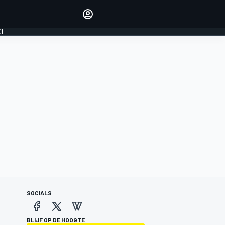
Laat je horen met de
reactiemodule
CH
LOGIN
EDITIE
NEDERLAND
SOCIALS
BLIJF OP DE HOOGTE