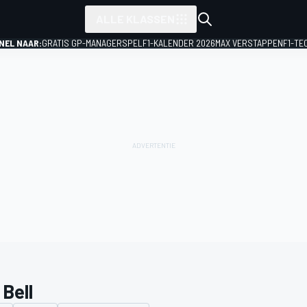
ALLE KLASSEN
NEL NAAR:
GRATIS GP-MANAGERSPEL
F1-KALENDER 2026
MAX VERSTAPPEN
F1-TE
 Bell