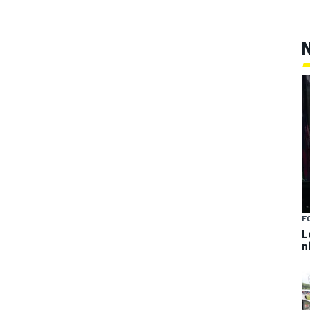
F
L
n