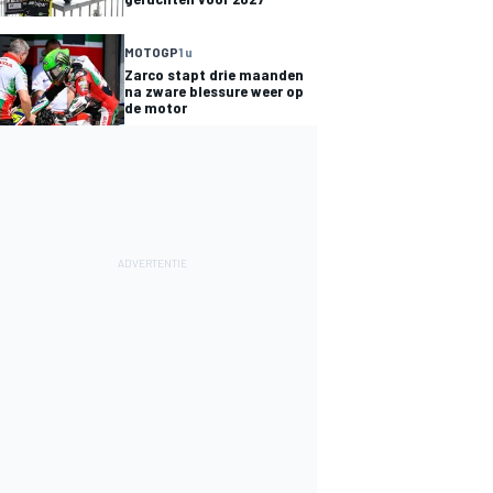
MOTOGP
1 u
Zarco stapt drie maanden
na zware blessure weer op
de motor