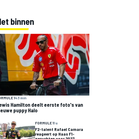
Net binnen
ORMULE 1
43 min
ewis Hamilton deelt eerste foto's van
ieuwe puppy Halo
FORMULE 1
1 u
F2-talent Rafael Camara
reageert op Haas F1-
geruchten voor 2027