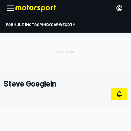
FORMULE 1
MOTOGP
INDYCAR
WEC
DTM
Steve Goeglein