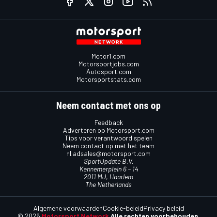
Motor1.com
Motorsportjobs.com
Autosport.com
Motorsportstats.com
Neem contact met ons op
Feedback
Adverteren op Motorsport.com
Tips voor verantwoord spelen
Neem contact op met het team
nl.adsales@motorsport.com
SportUpdate B.V.
Kennemerplein 6 – 14
2011 MJ, Haarlem
The Netherlands
Algemene voorwaarden
Cookie-beleid
Privacy beleid
© 2026
Motorsport Network
Alle rechten voorbehouden.