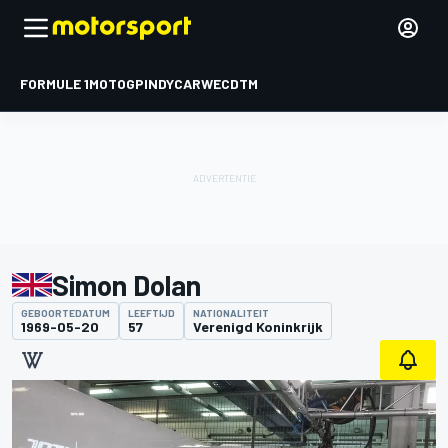
FORMULE 1
MOTOGP
INDYCAR
WEC
DTM
Simon Dolan
GEBOORTEDATUM
LEEFTIJD
NATIONALITEIT
1969-05-20
57
Verenigd Koninkrijk