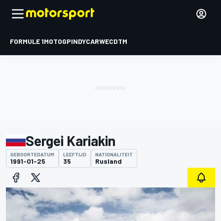
FORMULE 1
MOTOGP
INDYCAR
WEC
DTM
Sergei Kariakin
GEBOORTEDATUM
LEEFTIJD
NATIONALITEIT
1991-01-25
35
Rusland