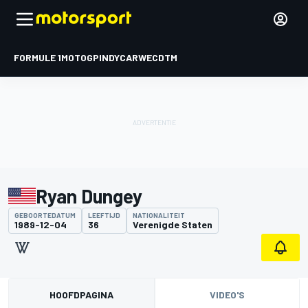
FORMULE 1
MOTOGP
INDYCAR
WEC
DTM
Ryan Dungey
GEBOORTEDATUM
LEEFTIJD
NATIONALITEIT
1989-12-04
36
Verenigde Staten
HOOFDPAGINA
VIDEO'S