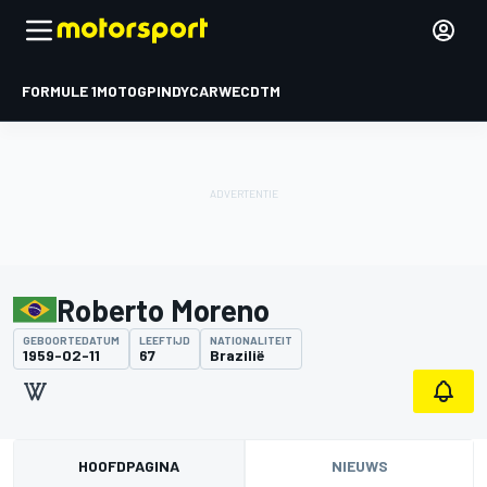
FORMULE 1
MOTOGP
INDYCAR
WEC
DTM
Roberto Moreno
GEBOORTEDATUM
LEEFTIJD
NATIONALITEIT
1959-02-11
67
Brazilië
HOOFDPAGINA
NIEUWS