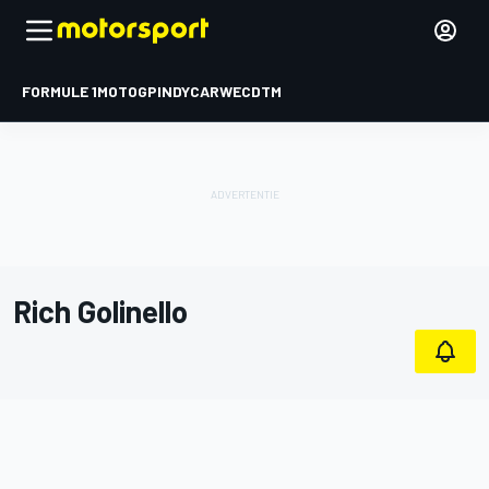
FORMULE 1
MOTOGP
INDYCAR
WEC
DTM
Rich Golinello