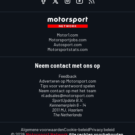
Motor1.com
Motorsportjobs.com
Autosport.com
Motorsportstats.com
Neem contact met ons op
Feedback
Adverteren op Motorsport.com
Tips voor verantwoord spelen
Neem contact op met het team
nl.adsales@motorsport.com
SportUpdate B.V.
Kennemerplein 6 – 14
2011 MJ, Haarlem
The Netherlands
Algemene voorwaarden
Cookie-beleid
Privacy beleid
© 2026
Motorsport Network
Alle rechten voorbehouden.