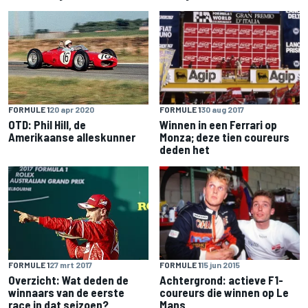
FORMULE 1
30 aug 2017
FORMULE 1
20 apr 2020
Winnen in een Ferrari op
OTD: Phil Hill, de
Monza; deze tien coureurs
Amerikaanse alleskunner
deden het
FORMULE 1
15 jun 2015
FORMULE 1
27 mrt 2017
Achtergrond: actieve F1-
Overzicht: Wat deden de
coureurs die winnen op Le
winnaars van de eerste
Mans
race in dat seizoen?