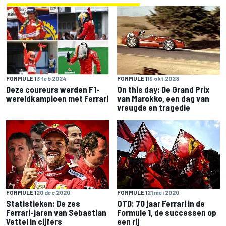
FORMULE 1
3 feb 2024
FORMULE 1
19 okt 2023
Deze coureurs werden F1-
On this day: De Grand Prix
wereldkampioen met Ferrari
van Marokko, een dag van
vreugde en tragedie
FORMULE 1
20 dec 2020
FORMULE 1
21 mei 2020
Statistieken: De zes
OTD: 70 jaar Ferrari in de
Ferrari-jaren van Sebastian
Formule 1, de successen op
Vettel in cijfers
een rij