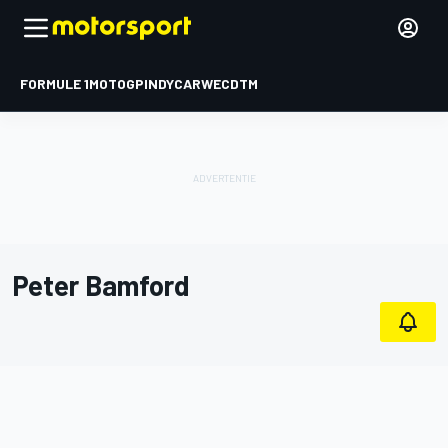
FORMULE 1
MOTOGP
INDYCAR
WEC
DTM
Peter Bamford