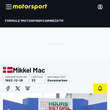
FORMULE 1
MOTOGP
INDYCAR
WEC
DTM
Mikkel Mac
GEBOORTEDATUM
LEEFTIJD
NATIONALITEIT
1992-12-18
33
Denemarken