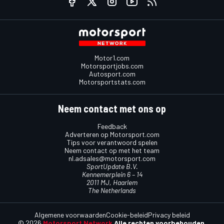
Motor1.com
Motorsportjobs.com
Autosport.com
Motorsportstats.com
Neem contact met ons op
Feedback
Adverteren op Motorsport.com
Tips voor verantwoord spelen
Neem contact op met het team
nl.adsales@motorsport.com
SportUpdate B.V.
Kennemerplein 6 – 14
2011 MJ, Haarlem
The Netherlands
Algemene voorwaarden
Cookie-beleid
Privacy beleid
© 2026
Motorsport Network
Alle rechten voorbehouden.