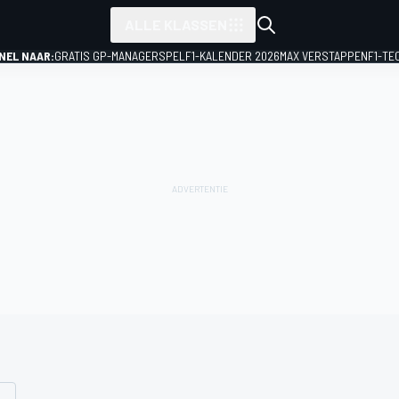
ALLE KLASSEN
NEL NAAR:
GRATIS GP-MANAGERSPEL
F1-KALENDER 2026
MAX VERSTAPPEN
F1-TE