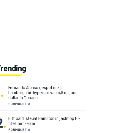
Trending
1
.
Fernando Alonso gespot in zijn
Lamborghini-hypercar van 5,9 miljoen
dollar in Monaco
FORMULE 1
1 d
2
.
Fittipaldi steunt Hamilton in jacht op F1-
titel met Ferrari
FORMULE 1
1 u