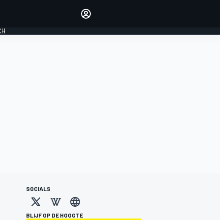
Laat je horen met de
reactiemodule
CH
LOGIN
EDITIE
NEDERLAND
SOCIALS
BLIJF OP DE HOOGTE