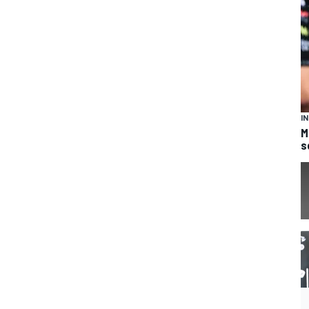
I
M
s