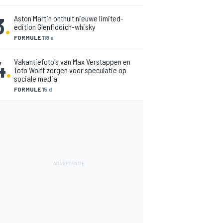
3
.
Aston Martin onthult nieuwe limited-
edition Glenfiddich-whisky
FORMULE 1
18 u
4
.
Vakantiefoto's van Max Verstappen en
Toto Wolff zorgen voor speculatie op
sociale media
FORMULE 1
5 d