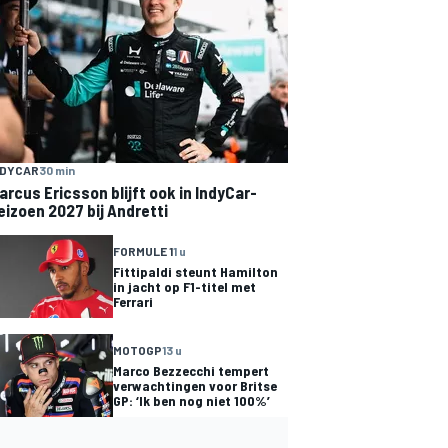
NDYCAR
30 min
arcus Ericsson blijft ook in IndyCar-
eizoen 2027 bij Andretti
FORMULE 1
1 u
Fittipaldi steunt Hamilton
in jacht op F1-titel met
Ferrari
MOTOGP
13 u
Marco Bezzecchi tempert
verwachtingen voor Britse
GP: ‘Ik ben nog niet 100%’