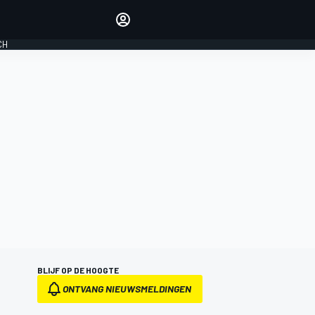
Laat je horen met de
reactiemodule
CH
LOGIN
EDITIE
NEDERLAND
BLIJF OP DE HOOGTE
ONTVANG NIEUWSMELDINGEN