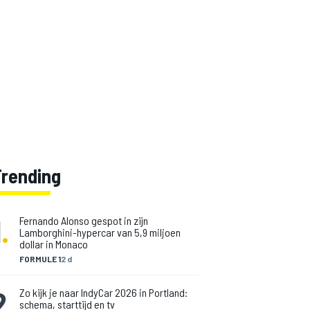
Trending
1
.
Fernando Alonso gespot in zijn
Lamborghini-hypercar van 5,9 miljoen
dollar in Monaco
FORMULE 1
2 d
2
.
Zo kijk je naar IndyCar 2026 in Portland:
schema, starttijd en tv