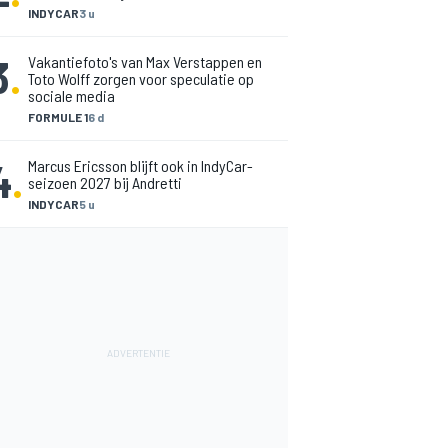
INDYCAR
3 u
3
.
Vakantiefoto's van Max Verstappen en
Toto Wolff zorgen voor speculatie op
sociale media
FORMULE 1
6 d
4
.
Marcus Ericsson blijft ook in IndyCar-
seizoen 2027 bij Andretti
INDYCAR
5 u