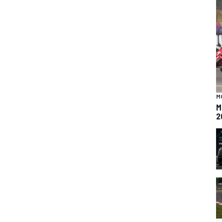
M
M
2