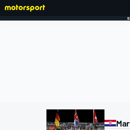
S
FORMULE 1
Mar