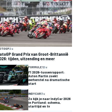
OTOGP
2 u
otoGP Grand Prix van Groot-Brittannië
026: tijden, uitzending en meer
FORMULE 1
2 u
F1 2026-tussenrapport:
Aston Martin zoekt
eerherstel na dramatische
start
INDYCAR
3 u
Zo kijk je naar IndyCar 2026
in Portland: schema,
starttijd en tv