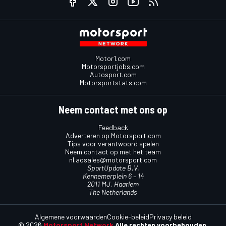
Motor1.com
Motorsportjobs.com
Autosport.com
Motorsportstats.com
Neem contact met ons op
Feedback
Adverteren op Motorsport.com
Tips voor verantwoord spelen
Neem contact op met het team
nl.adsales@motorsport.com
SportUpdate B.V.
Kennemerplein 6 – 14
2011 MJ, Haarlem
The Netherlands
Algemene voorwaarden
Cookie-beleid
Privacy beleid
© 2026
Motorsport Network
Alle rechten voorbehouden.