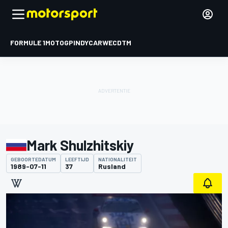
FORMULE 1
MOTOGP
INDYCAR
WEC
DTM
Mark Shulzhitskiy
GEBOORTEDATUM
LEEFTIJD
NATIONALITEIT
1989-07-11
37
Rusland