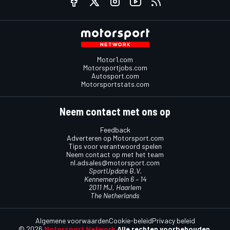
Motor1.com
Motorsportjobs.com
Autosport.com
Motorsportstats.com
Neem contact met ons op
Feedback
Adverteren op Motorsport.com
Tips voor verantwoord spelen
Neem contact op met het team
nl.adsales@motorsport.com
SportUpdate B.V.
Kennemerplein 6 – 14
2011 MJ, Haarlem
The Netherlands
Algemene voorwaarden
Cookie-beleid
Privacy beleid
© 2026
Motorsport Network
Alle rechten voorbehouden.