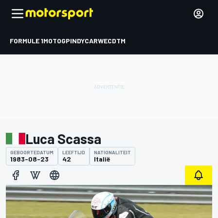
FORMULE 1
MOTOGP
INDYCAR
WEC
DTM
Luca Scassa
GEBOORTEDATUM
LEEFTIJD
NATIONALITEIT
1983-08-23
42
Italië