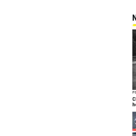
F
C
h