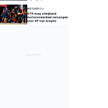
MOTOGP
13 u
KTM mag afwijkend
motoronderdeel vervangen
voor GP van Aragón