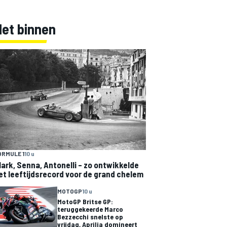
Net binnen
ORMULE 1
10 u
lark, Senna, Antonelli – zo ontwikkelde
et leeftijdsrecord voor de grand chelem
MOTOGP
10 u
MotoGP Britse GP:
teruggekeerde Marco
Bezzecchi snelste op
vrijdag, Aprilia domineert