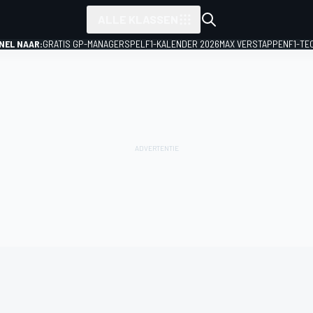
ALLE KLASSEN
NEL NAAR:
GRATIS GP-MANAGERSPEL
F1-KALENDER 2026
MAX VERSTAPPEN
F1-TE