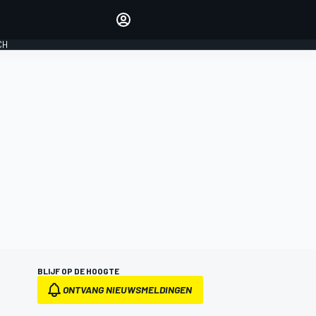
Laat je horen met de
reactiemodule
CH
LOGIN
EDITIE
NEDERLAND
BLIJF OP DE HOOGTE
ONTVANG NIEUWSMELDINGEN