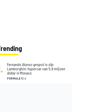
Trending
1
.
Fernando Alonso gespot in zijn
Lamborghini-hypercar van 5,9 miljoen
dollar in Monaco
FORMULE 1
2 d