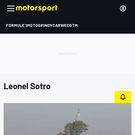
FORMULE 1
MOTOGP
INDYCAR
WEC
DTM
Leonel Sotro