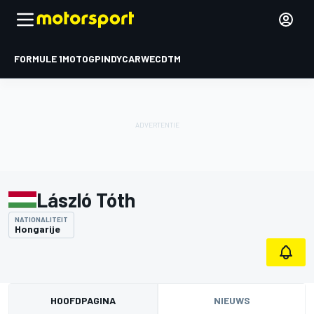
FORMULE 1
MOTOGP
INDYCAR
WEC
DTM
László Tóth
NATIONALITEIT
Hongarije
HOOFDPAGINA
NIEUWS