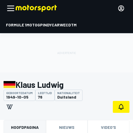
FORMULE 1
MOTOGP
INDYCAR
WEC
DTM
Klaus Ludwig
GEBOORTEDATUM
LEEFTIJD
NATIONALITEIT
1949-10-05
76
Duitsland
HOOFDPAGINA
NIEUWS
VIDEO'S