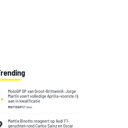
Trending
1
.
MotoGP GP van Groot-Brittannië: Jorge
Martin voert volledige Aprilia-voorste rij
aan in kwalificatie
MOTOGP
57 min
2
.
Mattia Binotto reageert op Audi F1-
geruchten rond Carlos Sainz en Oscar