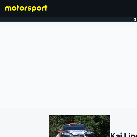
S
FORMULE 1
Kaj Li