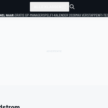
ALLE KLASSEN
NEL NAAR:
GRATIS GP-MANAGERSPEL
F1-KALENDER 2026
MAX VERSTAPPEN
F1-TE
ndstrom