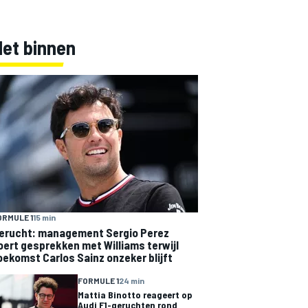
Net binnen
ORMULE 1
15 min
erucht: management Sergio Perez
oert gesprekken met Williams terwijl
oekomst Carlos Sainz onzeker blijft
FORMULE 1
24 min
Mattia Binotto reageert op
Audi F1-geruchten rond