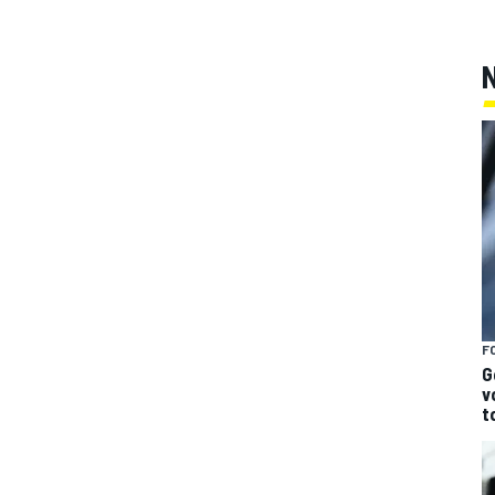
F
G
v
t