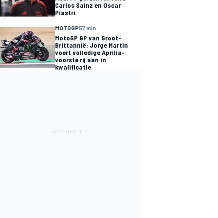
Carlos Sainz en Oscar
Piastri
MOTOGP
57 min
MotoGP GP van Groot-
Brittannië: Jorge Martin
voert volledige Aprilia-
voorste rij aan in
kwalificatie