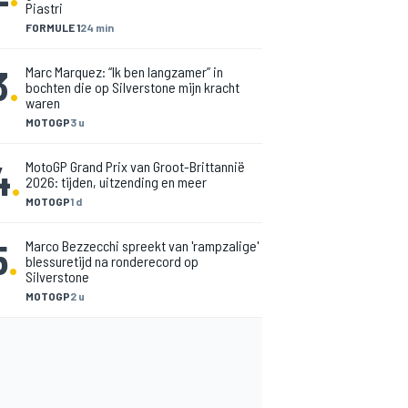
Piastri
FORMULE 1
24 min
3
.
Marc Marquez: “Ik ben langzamer” in
bochten die op Silverstone mijn kracht
waren
MOTOGP
3 u
4
.
MotoGP Grand Prix van Groot-Brittannië
2026: tijden, uitzending en meer
MOTOGP
1 d
5
.
Marco Bezzecchi spreekt van 'rampzalige'
blessuretijd na ronderecord op
Silverstone
MOTOGP
2 u