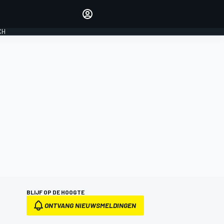
Laat je horen met de
reactiemodule
CH
LOGIN
EDITIE
NEDERLAND
BLIJF OP DE HOOGTE
ONTVANG NIEUWSMELDINGEN