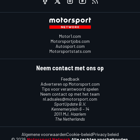
Motor1.com
Motorsportjobs.com
Autosport.com
Motorsportstats.com
Neem contact met ons op
Feedback
Adverteren op Motorsport.com
Tips voor verantwoord spelen
Neem contact op met het team
nl.adsales@motorsport.com
SportUpdate B.V.
Kennemerplein 6 – 14
2011 MJ, Haarlem
The Netherlands
Algemene voorwaarden
Cookie-beleid
Privacy beleid
© 2026
Motorsport Network
Alle rechten voorbehouden.